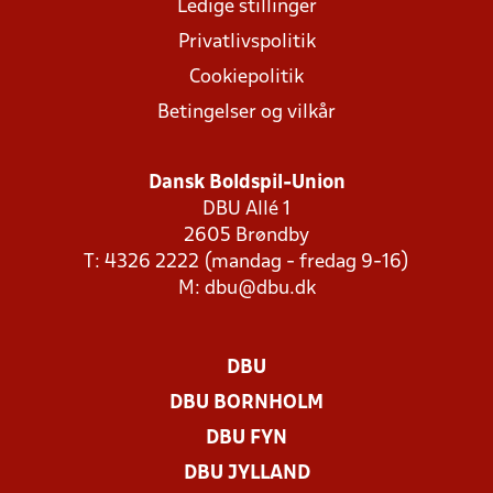
Ledige stillinger
Privatlivspolitik
Cookiepolitik
Betingelser og vilkår
Dansk Boldspil-Union
DBU Allé 1
2605 Brøndby
T: 4326 2222 (mandag - fredag 9-16)
M:
dbu@dbu.dk
DBU
DBU BORNHOLM
DBU FYN
DBU JYLLAND