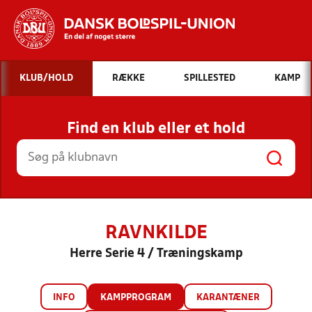
Hvad vil du søge efter?
KLUB/HOLD
RÆKKE
SPILLESTED
KAMP
INDHOLD OG NYHEDER
Find en klub eller et hold
STILLINGER, RESULTATER, KLUBBER OG
HOLD
RAVNKILDE
Herre Serie 4 / Træningskamp
INFO
KAMPPROGRAM
KARANTÆNER