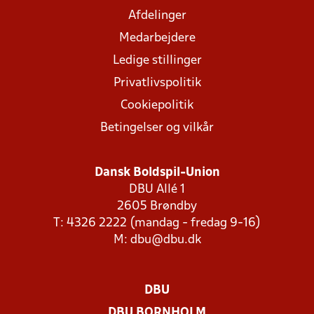
Afdelinger
Medarbejdere
Ledige stillinger
Privatlivspolitik
Cookiepolitik
Betingelser og vilkår
Dansk Boldspil-Union
DBU Allé 1
2605 Brøndby
T: 4326 2222 (mandag - fredag 9-16)
M:
dbu@dbu.dk
DBU
DBU BORNHOLM