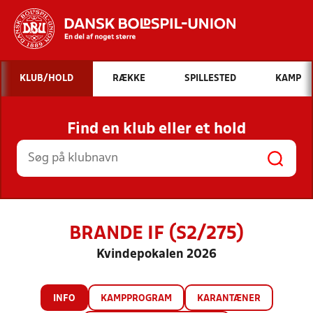
Hvad vil du søge efter?
KLUB/HOLD
RÆKKE
SPILLESTED
KAMP
INDHOLD OG NYHEDER
Find en klub eller et hold
STILLINGER, RESULTATER, KLUBBER OG
HOLD
BRANDE IF (S2/275)
Kvindepokalen 2026
INFO
KAMPPROGRAM
KARANTÆNER