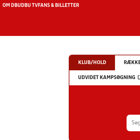
OM DBU
DBU TV
FANS & BILLETTER
KLUB/HOLD
RÆKK
UDVIDET KAMPSØGNING