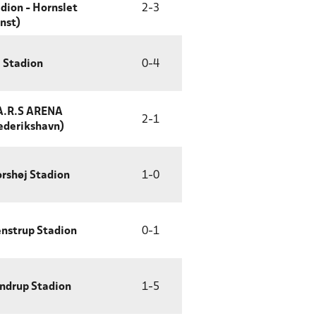
dion - Hornslet
2
-
3
nst)
 Stadion
0
-
4
A.R.S ARENA
2
-
1
ederikshavn)
rshøj Stadion
1
-
0
nstrup Stadion
0
-
1
ndrup Stadion
1
-
5