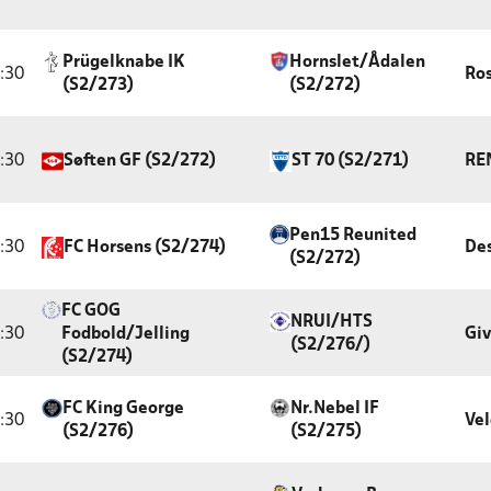
Prügelknabe IK
Hornslet/Ådalen
:30
Ro
(S2/273)
(S2/272)
:30
Søften GF (S2/272)
ST 70 (S2/271)
RE
Pen15 Reunited
:30
FC Horsens (S2/274)
De
(S2/272)
FC GOG
NRUI/HTS
:30
Fodbold/Jelling
Gi
(S2/276/)
(S2/274)
FC King George
Nr.Nebel IF
:30
Vel
(S2/276)
(S2/275)