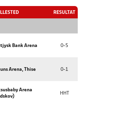
ILLESTED
RESULTAT
tjysk Bank Arena
0
-
5
uns Arena, Thise
0
-
1
ksusbaby Arena
HHT
dskov)