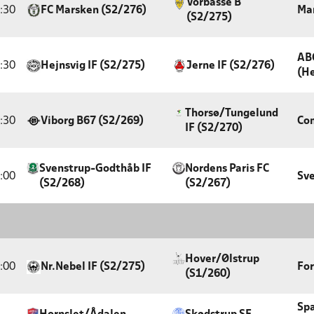
Vorbasse B
:30
FC Marsken (S2/276)
Ma
(S2/275)
AB
:30
Hejnsvig IF (S2/275)
Jerne IF (S2/276)
(He
Thorsø/Tungelund
:30
Viborg B67 (S2/269)
Com
IF (S2/270)
Svenstrup-Godthåb IF
Nordens Paris FC
:00
Sve
(S2/268)
(S2/267)
Hover/Ølstrup
:00
Nr.Nebel IF (S2/275)
For
(S1/260)
Sp