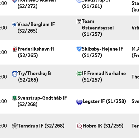
Hornslet/Ådalen
Skødstrup SF
:00
Sta
(S2/272)
(S1/261)
(ku
Team
Vraa/Børglum IF
:00
Østvendsyssel
Vrå
(S2/265)
(S1/257)
Frederikshavn fI
Skibsby-Højene IF
M.
:00
(S2/265)
(S1/257)
(Fr
Try/Thorshøj B
IF Fremad Nørhalne
:00
Tho
(S2/265)
(S1/257)
Svenstrup-Godthåb IF
:00
Løgstør IF (S1/258)
Sve
(S2/268)
:00
Terndrup IF (S2/268)
Hobro IK (S1/259)
Ter