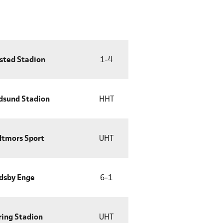
sted Stadion
1
-
4
dsund Stadion
HHT
dtmors Sport
UHT
dsby Enge
6
-
1
ring Stadion
UHT