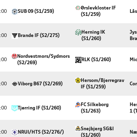
Ørslevkloster IF
:00
SUB 09 (S1/259)
Lås
(S1/259)
Herning IK
Jys
:00
Brande IF (S2/275)
(S1/260)
Bra
Nordvestmors/Sydmors
:00
RLK (S1/260)
Mi
(S2/269)
Hersom/Bjerregrav
:00
Viborg B67 (S2/269)
Com
IF (S1/259)
FC Silkeborg
He
:00
Tjørring IF (S1/260)
(S1/263)
1 (
Snejbjerg SG&I
:00
NRUI/HTS (S2/276/)
Næ
(S1/260)