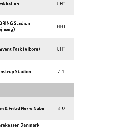
rskhallen
UHT
ORING Stadion
HHT
jnsvig)
vent Park (Viborg)
UHT
nstrup Stadion
2
-
1
m & Fritid Nørre Nebel
3
-
0
arekassen Danmark