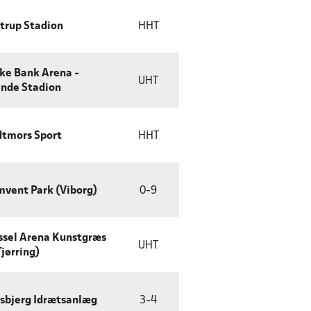
trup Stadion
HHT
ke Bank Arena -
UHT
nde Stadion
dtmors Sport
HHT
vent Park (Viborg)
0
-
9
ssel Arena Kunstgræs
UHT
Tjørring)
sbjerg Idrætsanlæg
3
-
4