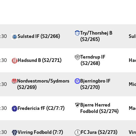
Try/Thorshøj B
:30
Sulsted IF (S2/266)
Sul
(S2/265)
Terndrup IF
:30
Hadsund B (S2/271)
Ha
(S2/268)
Nordvestmors/Sydmors
Bjerringbro IF
:30
Mi
(S2/269)
(S2/270)
Bjerre Herred
:30
Fredericia fF (C2/7:7)
Ma
Fodbold (S2/274)
:30
Virring Fodbold (7:7)
FC Jura (S2/273)
Vir