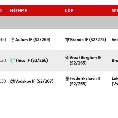
D
HJEMME
UDE
SP
:00
Aulum IF (S2/269)
Brande IF (S2/275)
Ves
Vraa/Børglum IF
:30
Thise IF (S2/266)
Bru
(S2/265)
Frederikshavn fI
Lu
:30
Vodskov IF (S2/267)
(S2/265)
(Vo