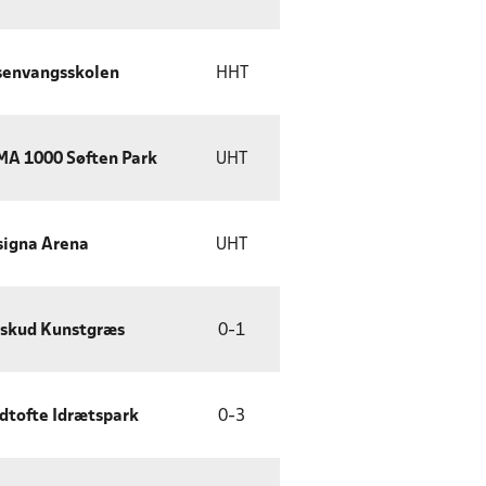
senvangsskolen
HHT
MA 1000 Søften Park
UHT
signa Arena
UHT
vskud Kunstgræs
0
-
1
dtofte Idrætspark
0
-
3