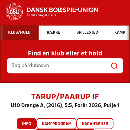
Hvad vil du søge efter?
KLUB/HOLD
RÆKKE
SPILLESTED
KAMP
INDHOLD OG NYHEDER
Find en klub eller et hold
STILLINGER, RESULTATER, KLUBBER OG
HOLD
TARUP/PAARUP IF
U10 Drenge A, (2016), 5:5, Forår 2026, Pulje 1
INFO
KAMPPROGRAM
KARANTÆNER