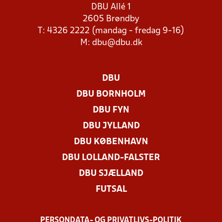
DBU Allé 1
2605 Brøndby
T: 4326 2222 (mandag - fredag 9-16)
M:
dbu@dbu.dk
DBU
DBU BORNHOLM
DBU FYN
DBU JYLLAND
DBU KØBENHAVN
DBU LOLLAND-FALSTER
DBU SJÆLLAND
FUTSAL
PERSONDATA- OG PRIVATLIVS-POLITIK