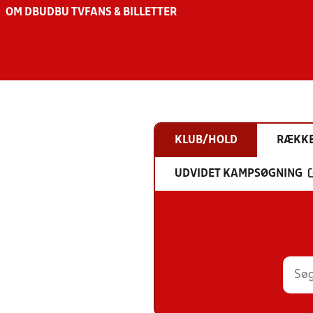
OM DBU
DBU TV
FANS & BILLETTER
KLUB/HOLD
RÆKK
UDVIDET KAMPSØGNING