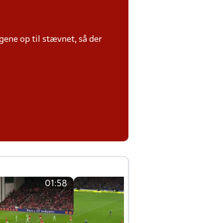
ene op til stævnet, så der
01:58
01:58