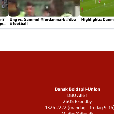
en?
Ung vs. Gammel #fordanmark #dbu
Highlights: Danma
ger
#football
Dansk Boldspil-Union
DBU Allé 1
2605 Brøndby
T: 4326 2222 (mandag - fredag 9-16