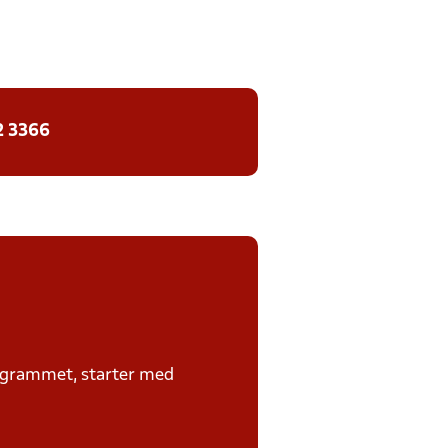
2 3366
rogrammet, starter med