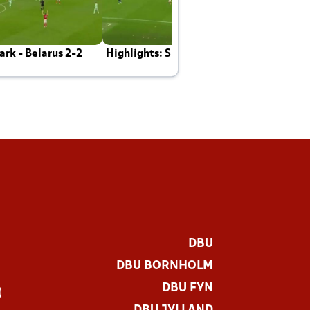
rk - Belarus 2-2
Highlights: Skotland - Danmark 4-2
J
E
DBU
DBU BORNHOLM
DBU FYN
)