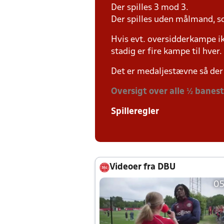
Der spilles 3 mod 3.
Der spilles uden målmand, s
Hvis evt. oversidderkampe ik
stadig er fire kampe til hver.
Det er medaljestævne så der 
Oversigt over alle ½ banes
Spilleregler
Videoer fra DBU
05