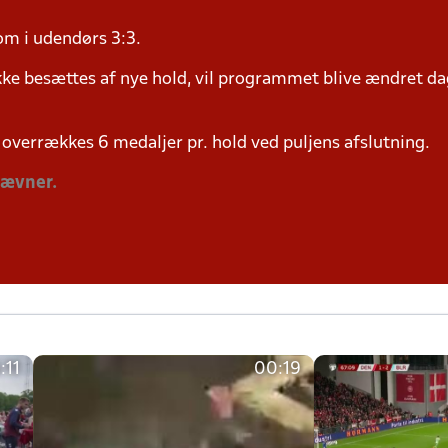
om i udendørs 3:3.
ke besættes af nye hold, vil programmet blive ændret dag
overrækkes 6 medaljer pr. hold ved puljens afslutning.
tævner.
:11
00:19