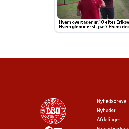
Hvem overtager nr.10 efter Eriks
Hvem glemmer sit pas? Hvem rin
Joachim altid til efter kampe?
Nyhedsbreve
Nyheder
Afdelinger