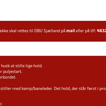
ke skal rettes til DBU Sjælland på
mail
eller på tlf:
463
husk at stille lige hold.
r puljestart.
erbordet.
 stiller med kamp/baneleder. Det hold, der står først i p
p