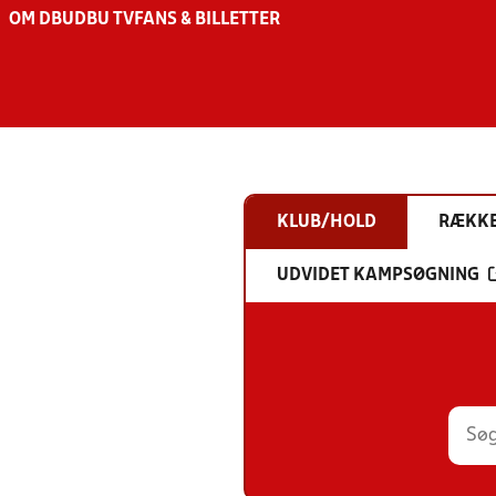
OM DBU
DBU TV
FANS & BILLETTER
KLUB/HOLD
RÆKK
UDVIDET KAMPSØGNING