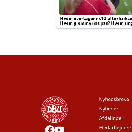
Hvem overtager nr.10 efter Eriks
Hvem glemmer sit pas? Hvem rin
Joachim altid til efter kampe?
Nyhedsbreve
Nyheder
Afdelinger
Medarbejdere