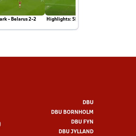
rk - Belarus 2-2
Highlights: Skotland - Danmark 4-2
J
E
DBU
DBU BORNHOLM
DBU FYN
)
DBU JYLLAND