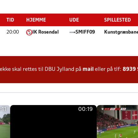
TID
HJEMME
UDE
SPILLESTED
20:00
IK Rosendal
SMIFF09
Kunstgræsbane
ke skal rettes til DBU Jylland på
mail
eller på tlf:
8939
:11
00:19