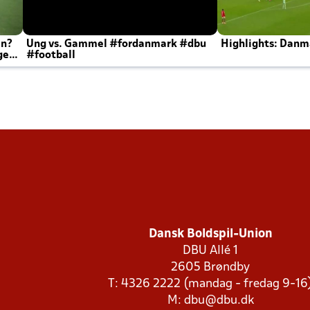
en?
Ung vs. Gammel #fordanmark #dbu
Highlights: Danma
ger
#football
Dansk Boldspil-Union
DBU Allé 1
2605 Brøndby
T: 4326 2222 (mandag - fredag 9-16
M:
dbu@dbu.dk