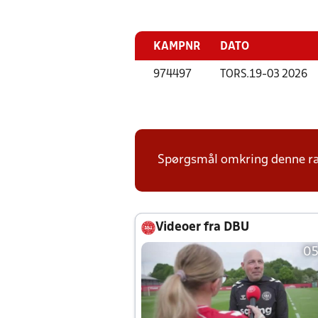
KAMPNR
DATO
974497
TORS.
19-03 2026
Spørgsmål omkring denne ræk
Videoer fra DBU
05