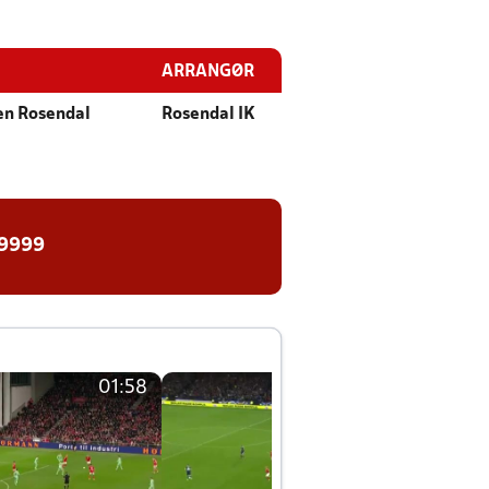
ARRANGØR
n Rosendal
Rosendal IK
 9999
01:58
01:58