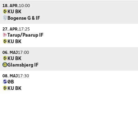
18. APR.
10:00
KU BK
Bogense G & IF
27. APR.
17:25
Tarup/Paarup IF
KU BK
06. MAJ
17:00
KU BK
Glamsbjerg IF
08. MAJ
17:30
ØB
KU BK