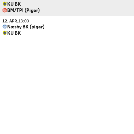
KU BK
BM/TPI (Piger)
12. APR.
13:00
Næsby BK (piger)
KU BK