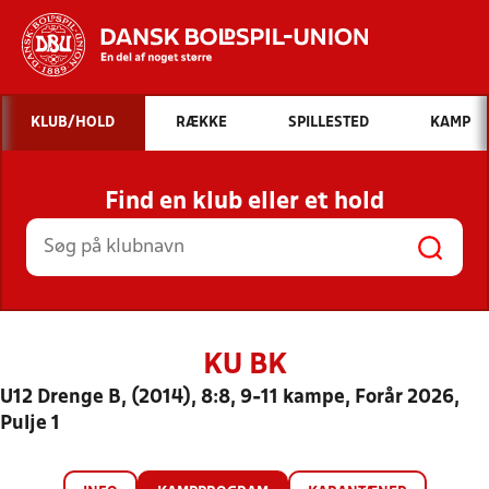
Hvad vil du søge efter?
KLUB/HOLD
RÆKKE
SPILLESTED
KAMP
INDHOLD OG NYHEDER
Find en klub eller et hold
STILLINGER, RESULTATER, KLUBBER OG
HOLD
KU BK
U12 Drenge B, (2014), 8:8, 9-11 kampe, Forår 2026,
Pulje 1