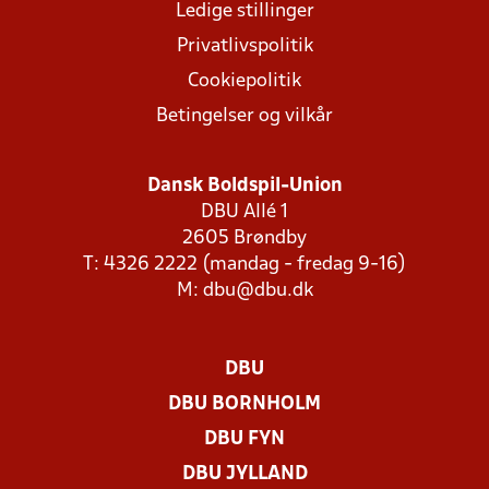
Ledige stillinger
Privatlivspolitik
Cookiepolitik
Betingelser og vilkår
Dansk Boldspil-Union
DBU Allé 1
2605 Brøndby
T: 4326 2222 (mandag - fredag 9-16)
M:
dbu@dbu.dk
DBU
DBU BORNHOLM
DBU FYN
DBU JYLLAND