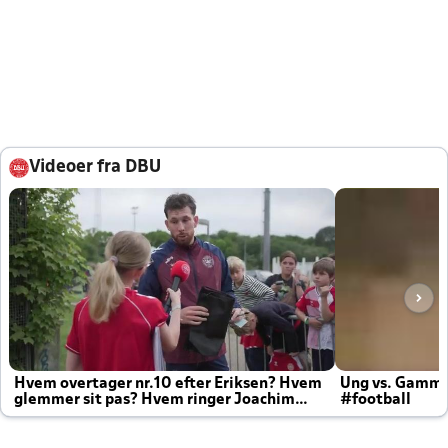
Videoer fra DBU
Hvem overtager nr.10 efter Eriksen? Hvem
Ung vs. Gamm
glemmer sit pas? Hvem ringer Joachim
#football
altid til efter kampe?