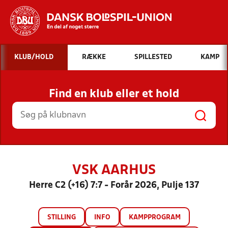
Hvad vil du søge efter?
KLUB/HOLD
RÆKKE
SPILLESTED
KAMP
INDHOLD OG NYHEDER
Find en klub eller et hold
STILLINGER, RESULTATER, KLUBBER OG
HOLD
VSK AARHUS
Herre C2 (+16) 7:7 - Forår 2026, Pulje 137
STILLING
INFO
KAMPPROGRAM