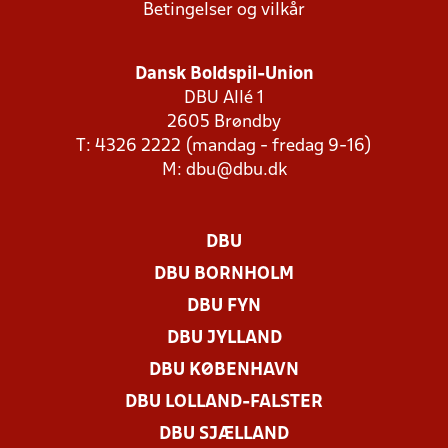
Betingelser og vilkår
Dansk Boldspil-Union
DBU Allé 1
2605 Brøndby
T: 4326 2222 (mandag - fredag 9-16)
M:
dbu@dbu.dk
DBU
DBU BORNHOLM
DBU FYN
DBU JYLLAND
DBU KØBENHAVN
DBU LOLLAND-FALSTER
DBU SJÆLLAND