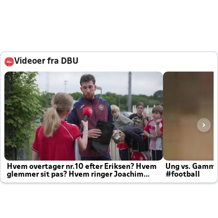
Videoer fra DBU
Hvem overtager nr.10 efter Eriksen? Hvem
Ung vs. Gamm
glemmer sit pas? Hvem ringer Joachim
#football
altid til efter kampe?