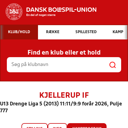
Hvad vil du søge efter?
KLUB/HOLD
RÆKKE
SPILLESTED
KAMP
INDHOLD OG NYHEDER
Find en klub eller et hold
STILLINGER, RESULTATER, KLUBBER OG
HOLD
KJELLERUP IF
U13 Drenge Liga 5 (2013) 11:11/9:9 forår 2026, Pulje
777