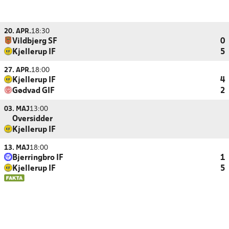
20. APR.
18:30
Vildbjerg SF
0
Kjellerup IF
5
27. APR.
18:00
Kjellerup IF
4
Gødvad GIF
2
03. MAJ
13:00
Oversidder
Kjellerup IF
13. MAJ
18:00
Bjerringbro IF
1
Kjellerup IF
5