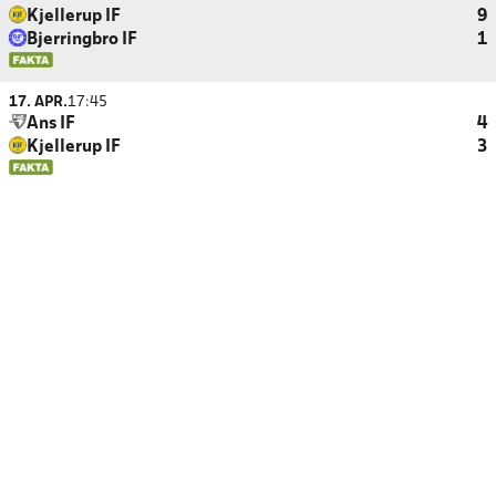
Kjellerup IF
9
Bjerringbro IF
1
17. APR.
17:45
Ans IF
4
Kjellerup IF
3