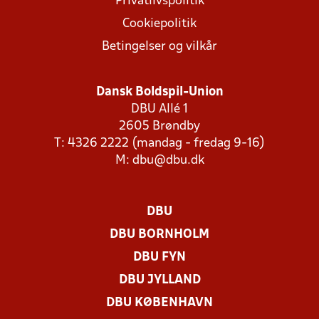
Privatlivspolitik
Cookiepolitik
Betingelser og vilkår
Dansk Boldspil-Union
DBU Allé 1
2605 Brøndby
T: 4326 2222 (mandag - fredag 9-16)
M:
dbu@dbu.dk
DBU
DBU BORNHOLM
DBU FYN
DBU JYLLAND
DBU KØBENHAVN