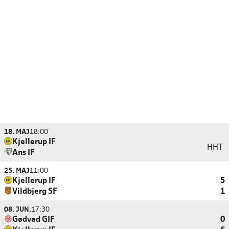
18. MAJ
18:00
Kjellerup IF
HHT
Ans IF
25. MAJ
11:00
Kjellerup IF
5
Vildbjerg SF
1
08. JUN.
17:30
Gødvad GIF
0