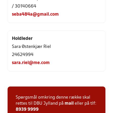
/ 30140664
seba484a@gmail.com
Holdleder
Sara Østenkjær Riel
24624994
sara.riel@me.com
Spørgsmål omkring denne række skal
rettes til DBU Jylland på
mail
eller på tlf:
8939 9999