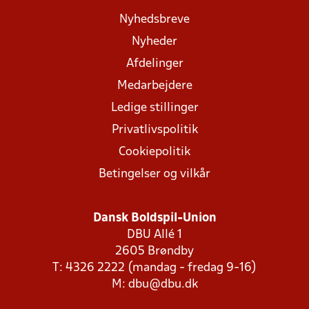
Nyhedsbreve
Nyheder
Afdelinger
Medarbejdere
Ledige stillinger
Privatlivspolitik
Cookiepolitik
Betingelser og vilkår
Dansk Boldspil-Union
DBU Allé 1
2605 Brøndby
T: 4326 2222 (mandag - fredag 9-16)
M:
dbu@dbu.dk