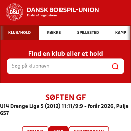
Hvad vil du søge efter?
KLUB/HOLD
RÆKKE
SPILLESTED
KAMP
INDHOLD OG NYHEDER
Find en klub eller et hold
STILLINGER, RESULTATER, KLUBBER OG
HOLD
SØFTEN GF
U14 Drenge Liga 5 (2012) 11:11/9:9 - forår 2026, Pulje
657