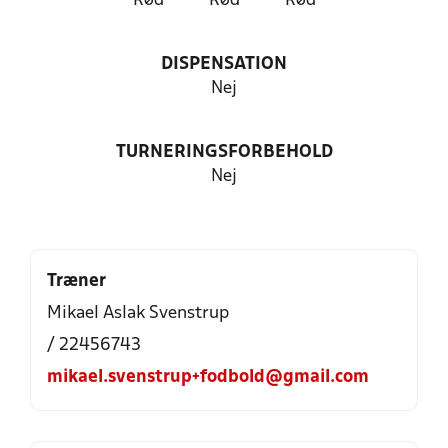
Rød
Rød
Rød
DISPENSATION
Nej
TURNERINGSFORBEHOLD
Nej
Træner
Mikael Aslak Svenstrup
/ 22456743
mikael.svenstrup+fodbold@gmail.com