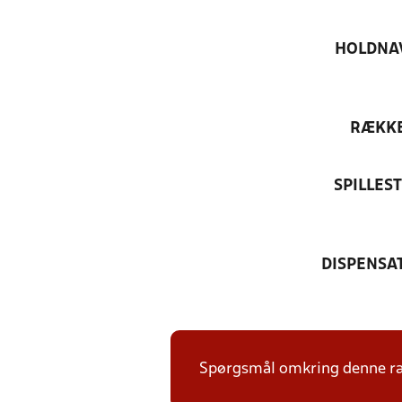
HOLDNA
RÆKK
SPILLES
DISPENSA
Spørgsmål omkring denne ræk