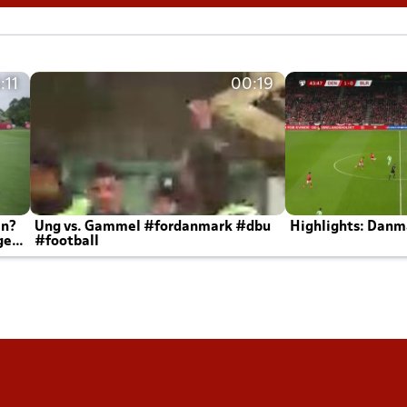
:11
00:19
en?
Ung vs. Gammel #fordanmark #dbu
Highlights: Danma
ger
#football