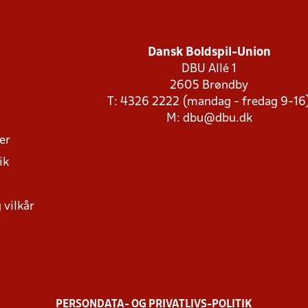
Dansk Boldspil-Union
DBU Allé 1
2605 Brøndby
T: 4326 2222 (mandag - fredag 9-16
M:
dbu@dbu.dk
ger
ik
 vilkår
PERSONDATA- OG PRIVATLIVS-POLITIK