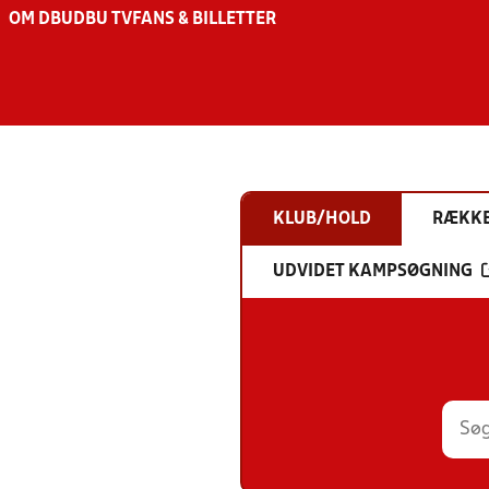
OM DBU
DBU TV
FANS & BILLETTER
KLUB/HOLD
RÆKK
UDVIDET KAMPSØGNING