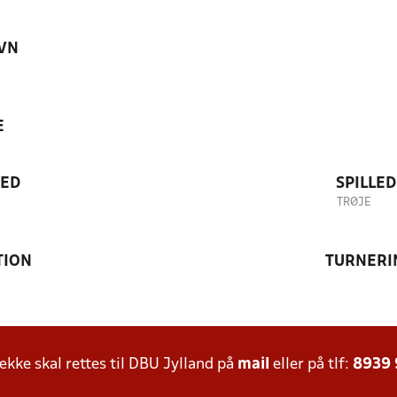
VN
E
TED
SPILLE
TRØJE
TION
TURNERI
ke skal rettes til DBU Jylland på
mail
eller på tlf:
8939