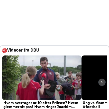
Videoer fra DBU
Hvem overtager nr.10 efter Eriksen? Hvem
Ung vs. Gamm
glemmer sit pas? Hvem ringer Joachim
#football