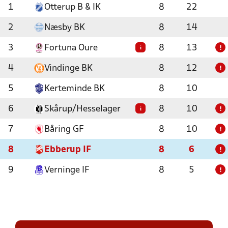
1
Otterup B & IK
8
22
2
Næsby BK
8
14
3
Fortuna Oure
8
13
i
!
4
Vindinge BK
8
12
!
5
Kerteminde BK
8
10
6
Skårup/Hesselager
8
10
i
!
7
Båring GF
8
10
!
8
Ebberup IF
8
6
!
9
Verninge IF
8
5
!