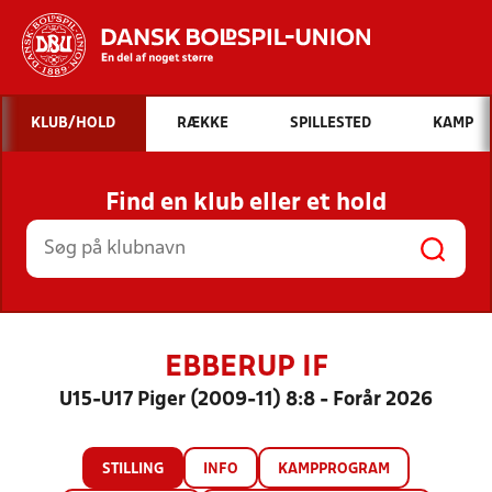
Hvad vil du søge efter?
KLUB/HOLD
RÆKKE
SPILLESTED
KAMP
INDHOLD OG NYHEDER
Find en klub eller et hold
STILLINGER, RESULTATER, KLUBBER OG
HOLD
EBBERUP IF
U15-U17 Piger (2009-11) 8:8 - Forår 2026
STILLING
INFO
KAMPPROGRAM