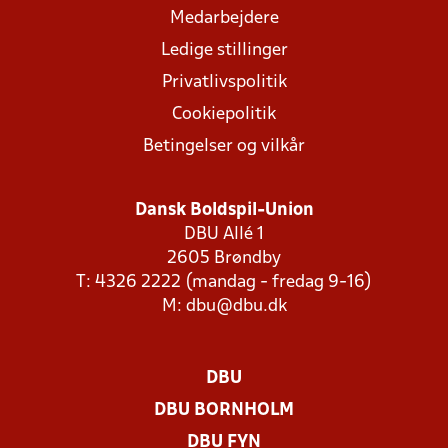
Medarbejdere
Ledige stillinger
Privatlivspolitik
Cookiepolitik
Betingelser og vilkår
Dansk Boldspil-Union
DBU Allé 1
2605 Brøndby
T: 4326 2222 (mandag - fredag 9-16)
M:
dbu@dbu.dk
DBU
DBU BORNHOLM
DBU FYN