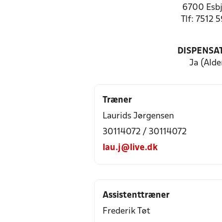
6700 Esbj
Tlf: 7512 
DISPENSA
Ja (Alde
Træner
Laurids Jørgensen
30114072 / 30114072
lau.j@live.dk
Assistenttræner
Frederik Tøt