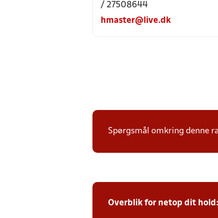
/ 27508644
hmaster@live.dk
Spørgsmål omkring denne ræk
Overblik for netop dit hold