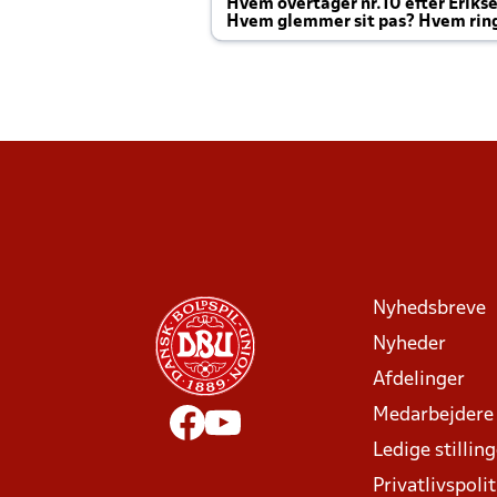
Hvem overtager nr.10 efter Eriks
Hvem glemmer sit pas? Hvem rin
Joachim altid til efter kampe?
Nyhedsbreve
Nyheder
Afdelinger
Medarbejdere
Ledige stillin
Privatlivspolit