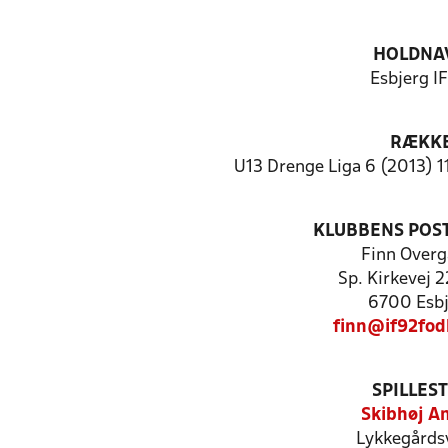
HOLDNA
Esbjerg I
RÆKK
U13 Drenge Liga 6 (2013) 1
KLUBBENS POS
Finn Overg
Sp. Kirkevej 22
6700 Esbj
finn@if92fod
SPILLES
Skibhøj A
Lykkegårdsv