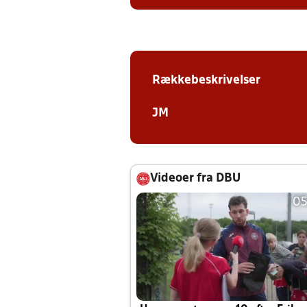
Rækkebeskrivelser
JM
Videoer fra DBU
05