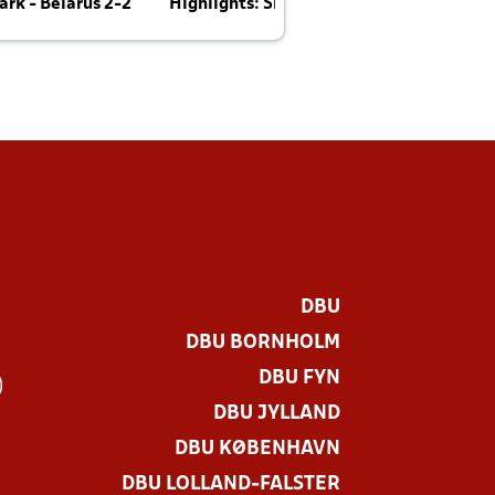
rk - Belarus 2-2
Highlights: Skotland - Danmark 4-2
J
E
DBU
DBU BORNHOLM
DBU FYN
)
DBU JYLLAND
DBU KØBENHAVN
DBU LOLLAND-FALSTER