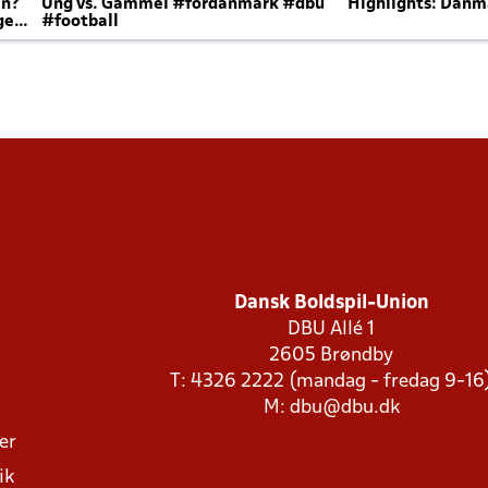
en?
Ung vs. Gammel #fordanmark #dbu
Highlights: Danma
ger
#football
Dansk Boldspil-Union
DBU Allé 1
2605 Brøndby
T: 4326 2222 (mandag - fredag 9-16
M:
dbu@dbu.dk
ger
ik