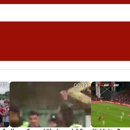
:11
00:19