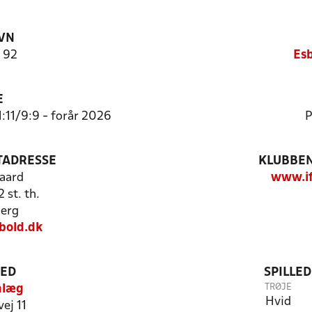
VN
F 92
Esb
E
1:11/9:9 - forår 2026
P
TADRESSE
KLUBBEN
aard
www.if
 st. th.
erg
bold.dk
TED
SPILLE
TRØJE
nlæg
Hvid
ej 11