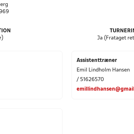
erg
5969
TION
TURNERI
r)
Ja (Frataget ret
Assistenttræner
Emil Lindholm Hansen
/ 51626570
emillindhansen@gmai