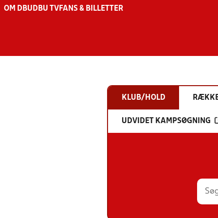
OM DBU
DBU TV
FANS & BILLETTER
KLUB/HOLD
RÆKK
UDVIDET KAMPSØGNING