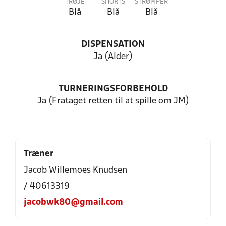
TRØJE
SHORTS
STRØMPER
Blå
Blå
Blå
DISPENSATION
Ja (Alder)
TURNERINGSFORBEHOLD
Ja (Frataget retten til at spille om JM)
Træner
Jacob Willemoes Knudsen
/ 40613319
jacobwk80@gmail.com