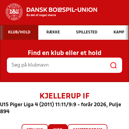
Hvad vil du søge efter?
KLUB/HOLD
RÆKKE
SPILLESTED
KAMP
INDHOLD OG NYHEDER
Find en klub eller et hold
STILLINGER, RESULTATER, KLUBBER OG
HOLD
KJELLERUP IF
U15 Piger Liga 4 (2011) 11:11/9:9 - forår 2026, Pulje
894