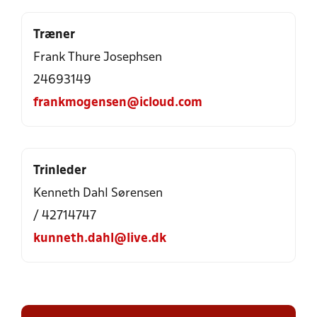
Træner
Frank Thure Josephsen
24693149
frankmogensen@icloud.com
Trinleder
Kenneth Dahl Sørensen
/ 42714747
kunneth.dahl@live.dk