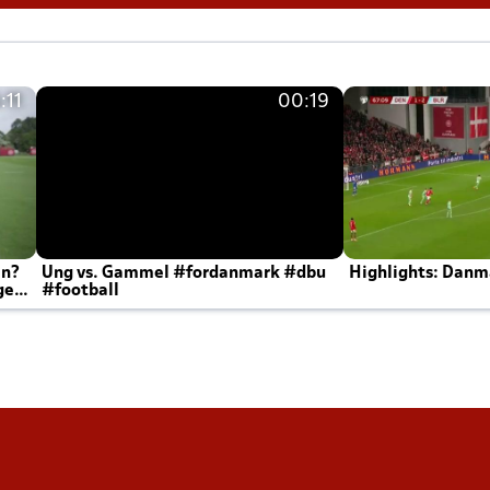
:11
00:19
en?
Ung vs. Gammel #fordanmark #dbu
Highlights: Danma
ger
#football