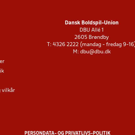
Dansk Boldspil-Union
DBU Allé 1
2605 Brøndby
T: 4326 2222 (mandag - fredag 9-16
M:
dbu@dbu.dk
ger
ik
 vilkår
PERSONDATA- OG PRIVATLIVS-POLITIK