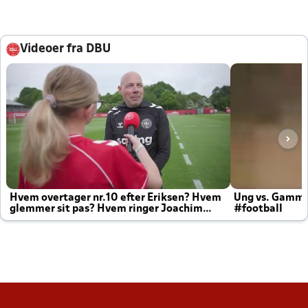
Videoer fra DBU
Hvem overtager nr.10 efter Eriksen? Hvem
Ung vs. Gamm
glemmer sit pas? Hvem ringer Joachim
#football
altid til efter kampe?