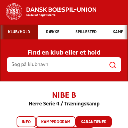
Hvad vil du søge efter?
KLUB/HOLD
RÆKKE
SPILLESTED
KAMP
INDHOLD OG NYHEDER
Find en klub eller et hold
STILLINGER, RESULTATER, KLUBBER OG
HOLD
NIBE B
Herre Serie 4 / Træningskamp
INFO
KAMPPROGRAM
KARANTÆNER