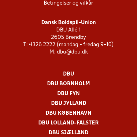
Betingelser og vilkår
Dansk Boldspil-Union
DBU Allé 1
2605 Brøndby
T: 4326 2222 (mandag - fredag 9-16)
M:
dbu@dbu.dk
DBU
DBU BORNHOLM
DBU FYN
DBU JYLLAND
DBU KØBENHAVN
DBU LOLLAND-FALSTER
DBU SJÆLLAND