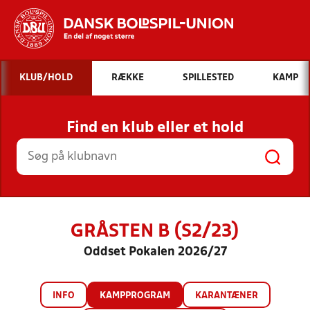
Hvad vil du søge efter?
KLUB/HOLD
RÆKKE
SPILLESTED
KAMP
INDHOLD OG NYHEDER
Find en klub eller et hold
STILLINGER, RESULTATER, KLUBBER OG
HOLD
GRÅSTEN B (S2/23)
Oddset Pokalen 2026/27
INFO
KAMPPROGRAM
KARANTÆNER