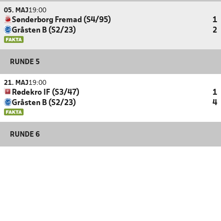
05. MAJ
19:00
Sønderborg Fremad (S4/95)
1
Gråsten B (S2/23)
2
RUNDE 5
21. MAJ
19:00
Rødekro IF (S3/47)
1
Gråsten B (S2/23)
4
RUNDE 6