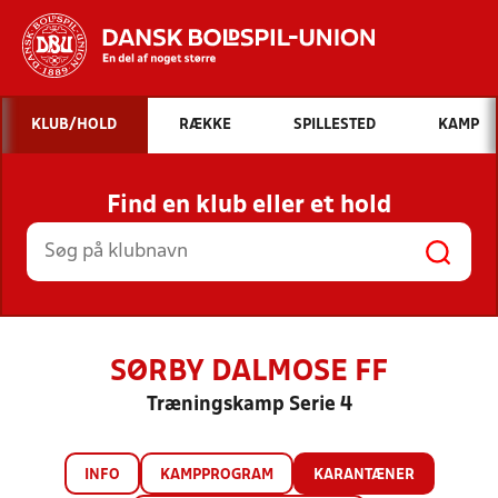
Hvad vil du søge efter?
KLUB/HOLD
RÆKKE
SPILLESTED
KAMP
INDHOLD OG NYHEDER
Find en klub eller et hold
STILLINGER, RESULTATER, KLUBBER OG
HOLD
SØRBY DALMOSE FF
Træningskamp Serie 4
INFO
KAMPPROGRAM
KARANTÆNER