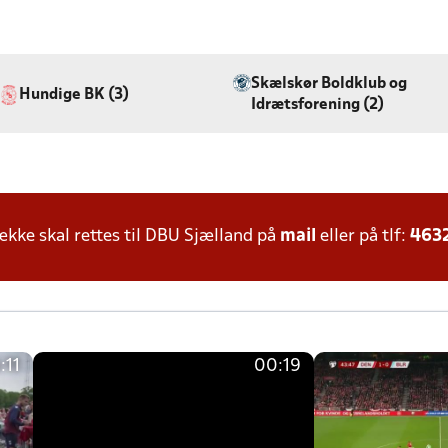
Skælskør Boldklub og
Hundige BK (3)
Idrætsforening (2)
ke skal rettes til DBU Sjælland på
mail
eller på tlf:
463
:11
00:19