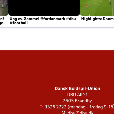
en?
Ung vs. Gammel #fordanmark #dbu
Highlights: Danma
ger
#football
Dansk Boldspil-Union
DBU Allé 1
2605 Brøndby
T: 4326 2222 (mandag - fredag 9-16
M:
dbu@dbu.dk