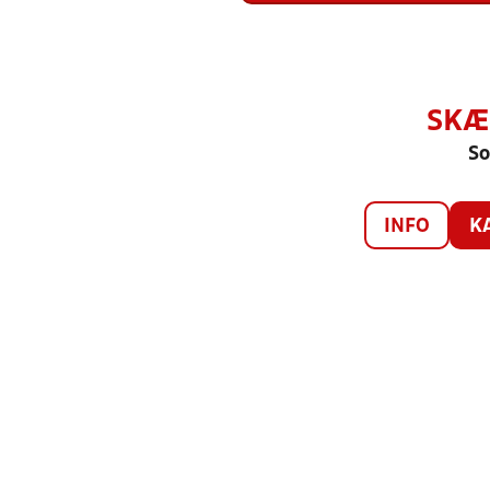
SKÆ
So
INFO
K