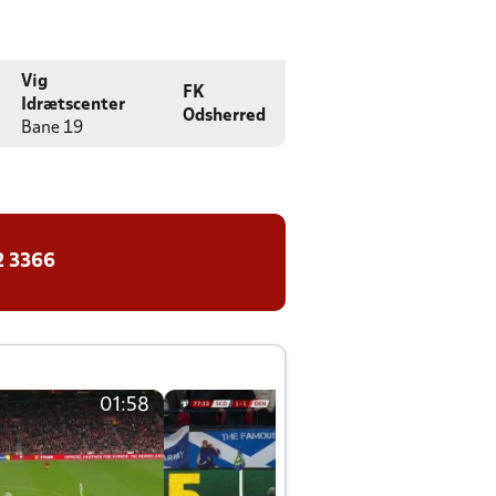
Vig
FK
Idrætscenter
Odsherred
Bane 19
2 3366
01:58
01:58