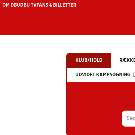
OM DBU
DBU TV
FANS & BILLETTER
KLUB/HOLD
RÆKK
UDVIDET KAMPSØGNING