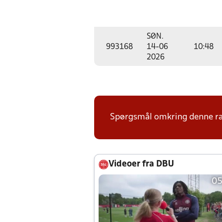
SØN.
993168
14-06
10:48
2026
Spørgsmål omkring denne ræk
Videoer fra DBU
05