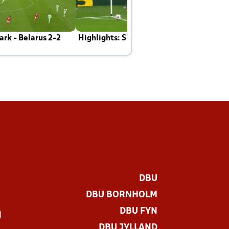
rk - Belarus 2-2
Highlights: Skotland - Danmark 4-2
J
E
DBU
DBU BORNHOLM
DBU FYN
)
DBU JYLLAND