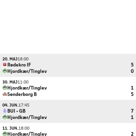
20. MAJ
18:00
Rødekro IF
5
Hjordkær/Tinglev
0
30. MAJ
11:00
Hjordkær/Tinglev
1
Sønderborg B
5
04. JUN.
17:45
BUI - GB
7
Hjordkær/Tinglev
1
11. JUN.
18:00
Hjordkær/Tinglev
2