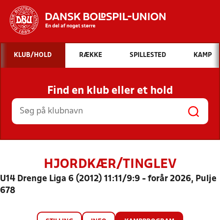
Hvad vil du søge efter?
KLUB/HOLD
RÆKKE
SPILLESTED
KAMP
INDHOLD OG NYHEDER
Find en klub eller et hold
STILLINGER, RESULTATER, KLUBBER OG
HOLD
HJORDKÆR/TINGLEV
U14 Drenge Liga 6 (2012) 11:11/9:9 - forår 2026, Pulje
678