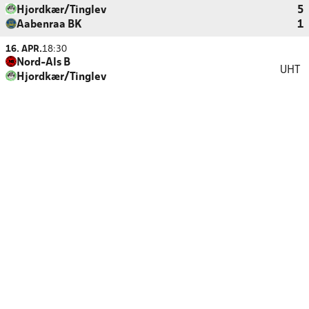
Hjordkær/Tinglev
5
Aabenraa BK
1
16. APR.
18:30
Nord-Als B
UHT
Hjordkær/Tinglev