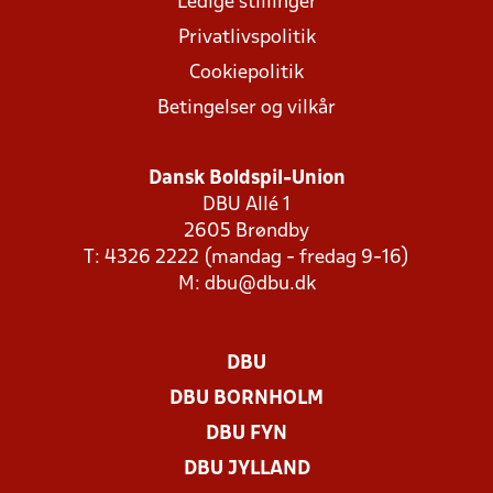
Ledige stillinger
Privatlivspolitik
Cookiepolitik
Betingelser og vilkår
Dansk Boldspil-Union
DBU Allé 1
2605 Brøndby
T: 4326 2222 (mandag - fredag 9-16)
M:
dbu@dbu.dk
DBU
DBU BORNHOLM
DBU FYN
DBU JYLLAND