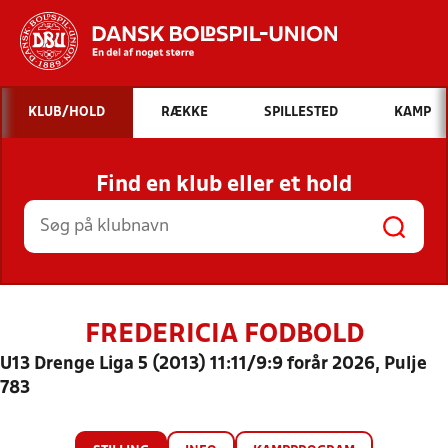
Hvad vil du søge efter?
KLUB/HOLD
RÆKKE
SPILLESTED
KAMP
INDHOLD OG NYHEDER
Find en klub eller et hold
STILLINGER, RESULTATER, KLUBBER OG
HOLD
FREDERICIA FODBOLD
U13 Drenge Liga 5 (2013) 11:11/9:9 forår 2026, Pulje
783