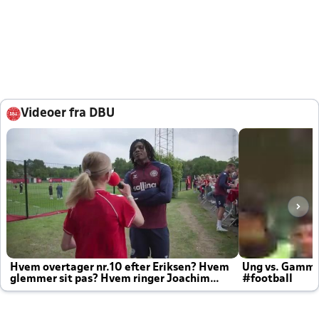
Videoer fra DBU
Hvem overtager nr.10 efter Eriksen? Hvem
Ung vs. Gamm
glemmer sit pas? Hvem ringer Joachim
#football
altid til efter kampe?