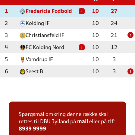
1
Fredericia Fodbold
10
27
i
2
Kolding IF
10
24
3
Christiansfeld IF
10
21
!
4
FC Kolding Nord
10
12
i
5
Vamdrup IF
10
3
6
Seest B
10
3
!
Spørgsmål omkring denne række skal
rettes til DBU Jylland på
mail
eller på tlf:
8939 9999