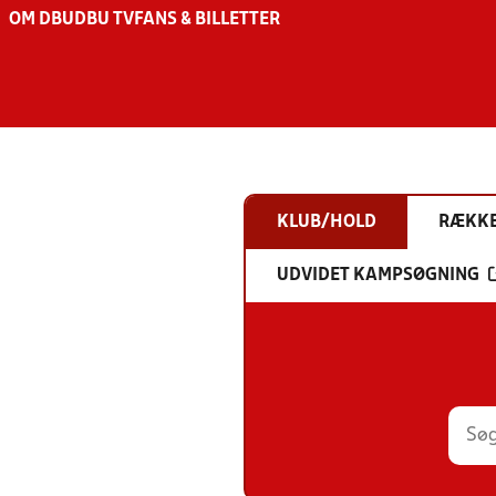
OM DBU
DBU TV
FANS & BILLETTER
KLUB/HOLD
RÆKK
UDVIDET KAMPSØGNING