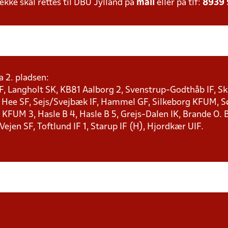
ke skal rettes til DBU Jylland på
mail
eller på tlf:
8939
a 2. pladsen:
F, Langholt SK, KB81 Aalborg 2, Svenstrup-Godthåb IF, Ska
, Hee SF, Sejs/Svejbæk IF, Hammel GF, Silkeborg KFUM, Søf
KFUM 3, Hasle B 4, Hasle B 5, Grejs-Dalen IK, Brande O. B
 Vejen SF, Toftlund IF 1, Starup IF (H), Hjordkær UIF.