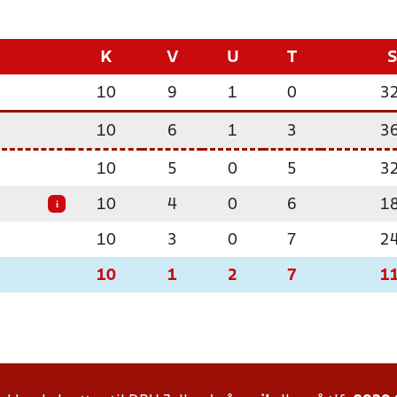
K
V
U
T
10
9
1
0
3
10
6
1
3
3
10
5
0
5
3
10
4
0
6
1
i
10
3
0
7
2
10
1
2
7
1