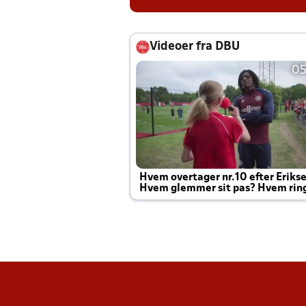
Videoer fra DBU
05
Hvem overtager nr.10 efter Eriks
Hvem glemmer sit pas? Hvem rin
Joachim altid til efter kampe?