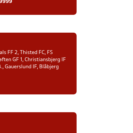
 9999
ls FF 2, Thisted FC, FS
ten GF 1, Christiansbjerg IF
., Gauerslund IF, Blåbjerg