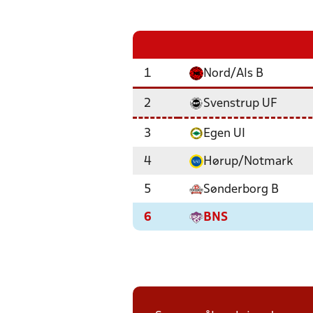
1
Nord/Als B
2
Svenstrup UF
3
Egen UI
4
Hørup/Notmark
5
Sønderborg B
6
BNS