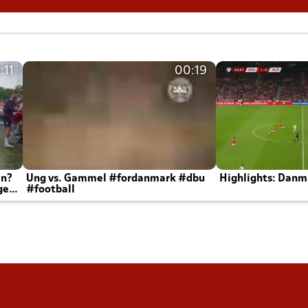
:11
00:19
en?
Ung vs. Gammel #fordanmark #dbu
Highlights: Danma
ger
#football