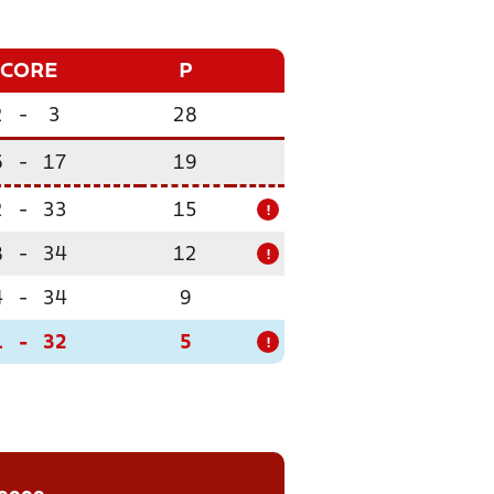
SCORE
P
2
-
3
28
6
-
17
19
2
-
33
15
!
8
-
34
12
!
4
-
34
9
1
-
32
5
!