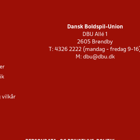
Dansk Boldspil-Union
DBU Allé 1
2605 Brøndby
T: 4326 2222 (mandag - fredag 9-16
M:
dbu@dbu.dk
ger
ik
 vilkår