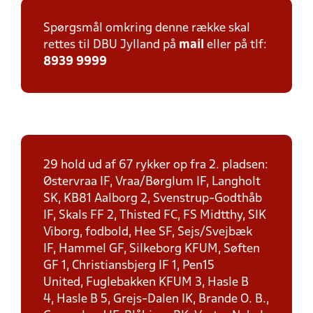
Spørgsmål omkring denne række skal
rettes til DBU Jylland på
mail
eller på tlf:
8939 9999
29 hold ud af 67 rykker op fra 2. pladsen:
Østervraa IF, Vraa/Børglum IF, Langholt
SK, KB81 Aalborg 2, Svenstrup-Godthåb
IF, Skals FF 2, Thisted FC, FS Midtthy, SIK
Viborg, fodbold, Hee SF, Sejs/Svejbæk
IF, Hammel GF, Silkeborg KFUM, Søften
GF 1, Christiansbjerg IF 1, Pen15
United, Fuglebakken KFUM 3, Hasle B
4, Hasle B 5, Grejs-Dalen IK, Brande O. B.,