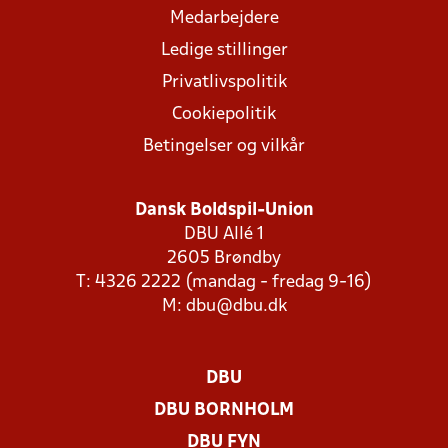
Medarbejdere
Ledige stillinger
Privatlivspolitik
Cookiepolitik
Betingelser og vilkår
Dansk Boldspil-Union
DBU Allé 1
2605 Brøndby
T: 4326 2222 (mandag - fredag 9-16)
M:
dbu@dbu.dk
DBU
DBU BORNHOLM
DBU FYN