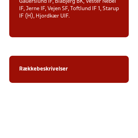
Gauerslund IF, Blåbjerg BK, Vester Nebel
IF, Jerne IF, Vejen SF, Toftlund IF 1, Starup
IF (H), Hjordkær UIF.
Rækkebeskrivelser