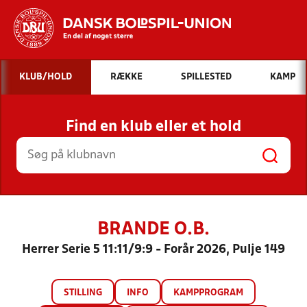
Hvad vil du søge efter?
KLUB/HOLD
RÆKKE
SPILLESTED
KAMP
INDHOLD OG NYHEDER
Find en klub eller et hold
STILLINGER, RESULTATER, KLUBBER OG
HOLD
BRANDE O.B.
Herrer Serie 5 11:11/9:9 - Forår 2026, Pulje 149
STILLING
INFO
KAMPPROGRAM