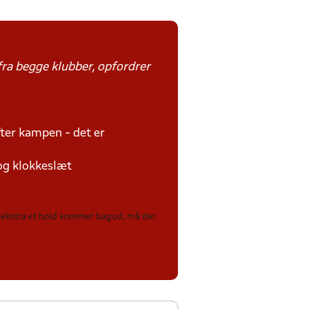
fra begge klubber, opfordrer
fter kampen - det er
.
 og klokkeslæt
ål ekstra et hold kommer bagud, må der