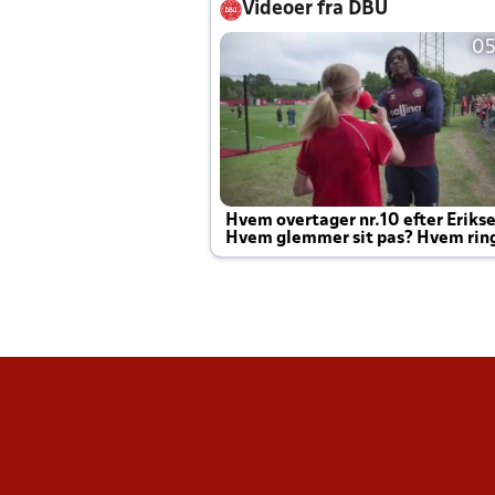
Videoer fra DBU
05
Hvem overtager nr.10 efter Eriks
Hvem glemmer sit pas? Hvem rin
Joachim altid til efter kampe?