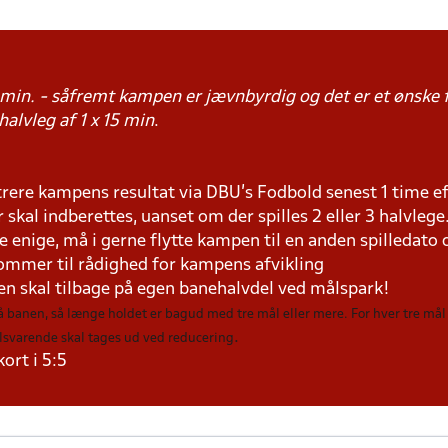
15 min. - såfremt kampen er jævnbyrdig og det er et ønske 
 halvleg af 1 x 15 min
.
trere kampens resultat via DBU's Fodbold senest 1 time e
r skal indberettes, uanset om der spilles 2 eller 3 halvlege
e enige, må i gerne flytte kampen til en anden spilledato
dommer til rådighed for kampens afvikling
n skal tilbage på egen banehalvdel ved målspark!
på banen, så længe holdet er bagud med tre mål eller mere. For hver tre m
.
tilsvarende skal tages ud ved reducering
ort i 5:5