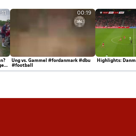
:11
00:19
en?
Ung vs. Gammel #fordanmark #dbu
Highlights: Danma
ger
#football