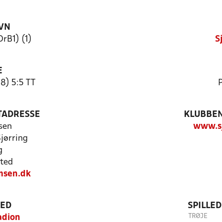
VN
DrB1) (1)
S
E
8) 5:5 TT
P
TADRESSE
KLUBBEN
sen
www.sj
Sjørring
g
ted
msen.dk
TED
SPILLE
TRØJE
adion