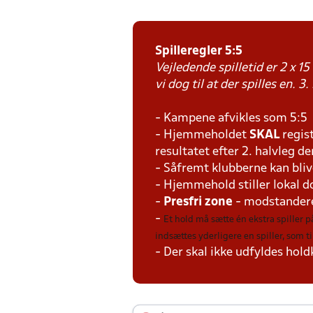
Spilleregler 5:5
Vejledende spilletid er 2 x 
vi dog til at der spilles en. 3.
- Kampene afvikles som 5:5
- Hjemmeholdet
SKAL
regis
resultatet efter 2. halvleg de
- Såfremt klubberne kan bliv
- Hjemmehold stiller lokal 
-
Presfri zone
- modstandere
-
Et hold må sætte én ekstra spiller 
indsættes yderligere en spiller, som 
- Der skal ikke udfyldes holdk