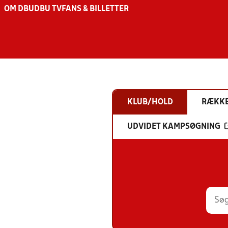
OM DBU
DBU TV
FANS & BILLETTER
KLUB/HOLD
RÆKK
UDVIDET KAMPSØGNING