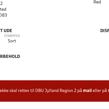
Rød
 2
ted
1083
T UDE
DIS
STRØMPER
Sort
ORBEHOLD
ke skal rettes til DBU Jylland Region 2 på
mail
eller på 