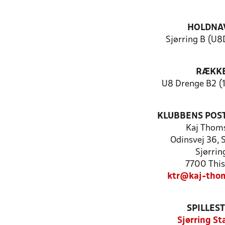
HOLDNA
Sjørring B (U8
RÆKK
U8 Drenge B2 (1
KLUBBENS POS
Kaj Thom
Odinsvej 36, 
Sjørrin
7700 This
ktr@kaj-tho
SPILLES
Sjørring St