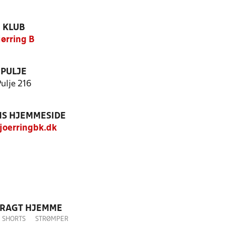
KLUB
jørring B
PULJE
ulje 216
S HJEMMESIDE
oerringbk.dk
DRAGT HJEMME
SHORTS
STRØMPER