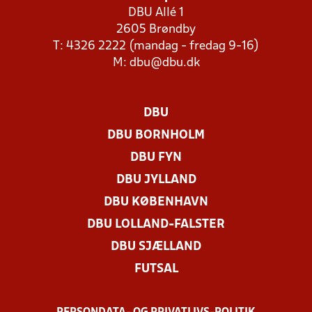
DBU Allé 1
2605 Brøndby
T: 4326 2222 (mandag - fredag 9-16)
M:
dbu@dbu.dk
DBU
DBU BORNHOLM
DBU FYN
DBU JYLLAND
DBU KØBENHAVN
DBU LOLLAND-FALSTER
DBU SJÆLLAND
FUTSAL