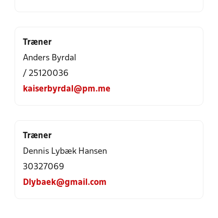
Træner
Anders Byrdal
/ 25120036
kaiserbyrdal@pm.me
Træner
Dennis Lybæk Hansen
30327069
Dlybaek@gmail.com