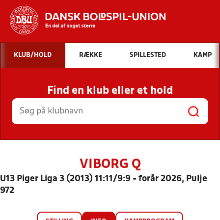
Hvad vil du søge efter?
KLUB/HOLD
RÆKKE
SPILLESTED
KAMP
INDHOLD OG NYHEDER
Find en klub eller et hold
STILLINGER, RESULTATER, KLUBBER OG
HOLD
VIBORG Q
U13 Piger Liga 3 (2013) 11:11/9:9 - forår 2026, Pulje
972