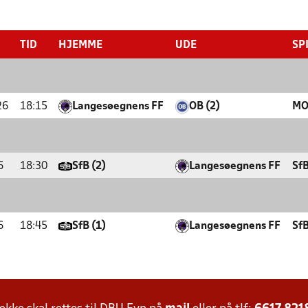
TID
HJEMME
UDE
SP
26
18:15
Langesøegnens FF
OB (2)
MO
6
18:30
SfB (2)
Langesøegnens FF
SfB
6
18:45
SfB (1)
Langesøegnens FF
SfB