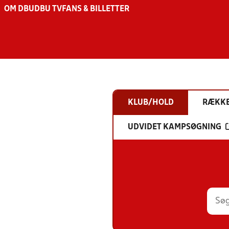
OM DBU
DBU TV
FANS & BILLETTER
KLUB/HOLD
RÆKK
UDVIDET KAMPSØGNING