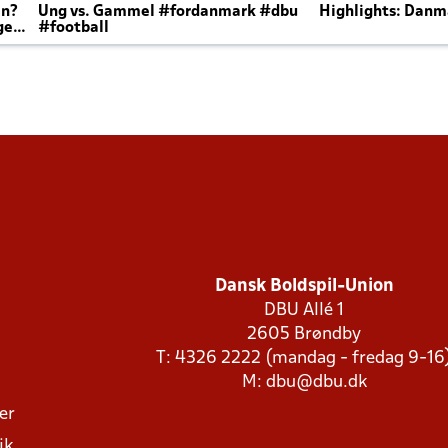
en?
Ung vs. Gammel #fordanmark #dbu
Highlights: Danma
ger
#football
Dansk Boldspil-Union
DBU Allé 1
2605 Brøndby
T: 4326 2222 (mandag - fredag 9-16
M:
dbu@dbu.dk
ger
ik