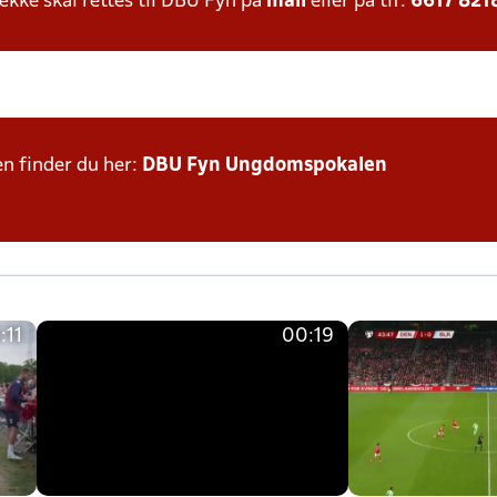
ke skal rettes til DBU Fyn på
mail
eller på tlf:
6617 821
n finder du her:
DBU Fyn Ungdomspokalen
:11
00:19