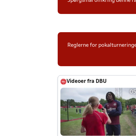
Spørgsmål omkring denne ræk
Reglerne for pokalturneringe
Videoer fra DBU
05