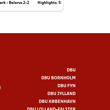
rk - Belarus 2-2
Highlights: Skotland - Danmark 4-2
J
E
DBU
DBU BORNHOLM
DBU FYN
)
DBU JYLLAND
DBU KØBENHAVN
DBU LOLLAND-FALSTER