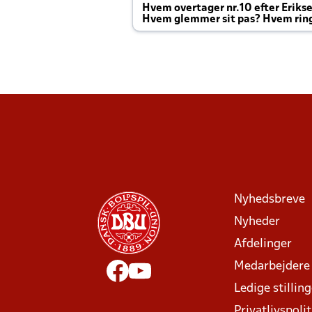
Hvem overtager nr.10 efter Eriks
Hvem glemmer sit pas? Hvem rin
Joachim altid til efter kampe?
Nyhedsbreve
Nyheder
Afdelinger
Medarbejdere
Ledige stillin
Privatlivspolit