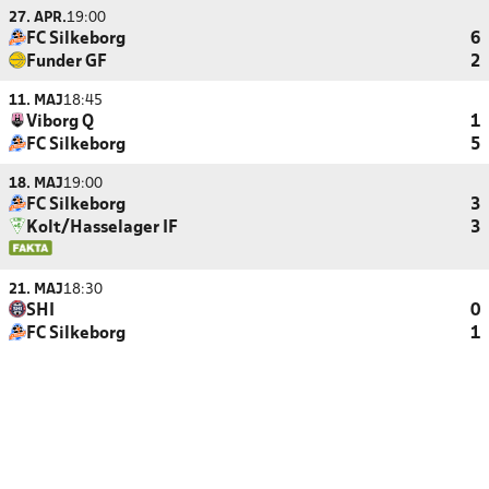
27. APR.
19:00
FC Silkeborg
6
Funder GF
2
11. MAJ
18:45
Viborg Q
1
FC Silkeborg
5
18. MAJ
19:00
FC Silkeborg
3
Kolt/Hasselager IF
3
21. MAJ
18:30
SHI
0
FC Silkeborg
1