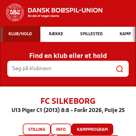
Hvad vil du søge efter?
KLUB/HOLD
RÆKKE
SPILLESTED
KAMP
INDHOLD OG NYHEDER
Find en klub eller et hold
STILLINGER, RESULTATER, KLUBBER OG
HOLD
FC SILKEBORG
U13 Piger C1 (2013) 8:8 - Forår 2026, Pulje 25
STILLING
INFO
KAMPPROGRAM