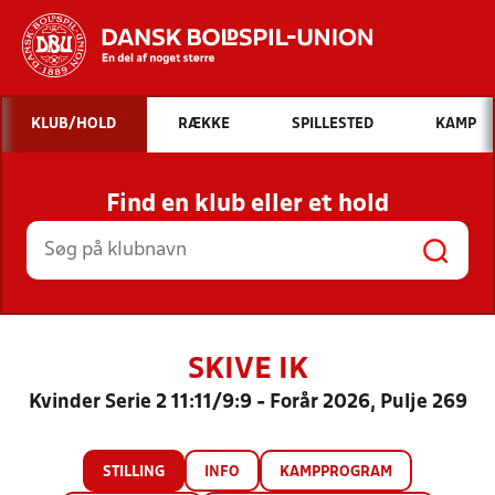
Hvad vil du søge efter?
KLUB/HOLD
RÆKKE
SPILLESTED
KAMP
INDHOLD OG NYHEDER
Find en klub eller et hold
STILLINGER, RESULTATER, KLUBBER OG
HOLD
SKIVE IK
Kvinder Serie 2 11:11/9:9 - Forår 2026, Pulje 269
STILLING
INFO
KAMPPROGRAM