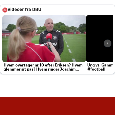
Videoer fra DBU
Hvem overtager nr.10 efter Eriksen? Hvem
Ung vs. Gamm
glemmer sit pas? Hvem ringer Joachim
#football
altid til efter kampe?