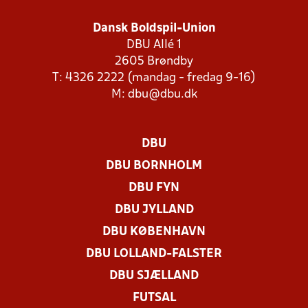
Dansk Boldspil-Union
DBU Allé 1
2605 Brøndby
T: 4326 2222 (mandag - fredag 9-16)
M:
dbu@dbu.dk
DBU
DBU BORNHOLM
DBU FYN
DBU JYLLAND
DBU KØBENHAVN
DBU LOLLAND-FALSTER
DBU SJÆLLAND
FUTSAL