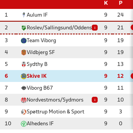
K
P
1
Aulum IF
9
24
2
Roslev/Sallingsund/Oddense
9
21
i
3
Team Viborg
9
19
4
Vildbjerg SF
9
19
5
Sydthy B
9
13
6
Skive IK
9
12
7
Viborg B67
9
11
8
Nordvestmors/Sydmors
9
10
i
9
Spøttrup Motion & Sport
9
3
10
Alhedens IF
9
0