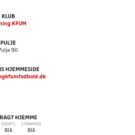
KLUB
ning KFUM
PULJE
Pulje 90
S HJEMMESIDE
ngkfumfodbold.dk
DRAGT HJEMME
SHORTS
STRØMPER
Blå
Blå