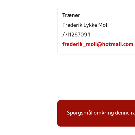
Træner
Frederik Lykke Moll
/ 41267094
frederik_moll@hotmail.com
Spørgsmål omkring denne ræk