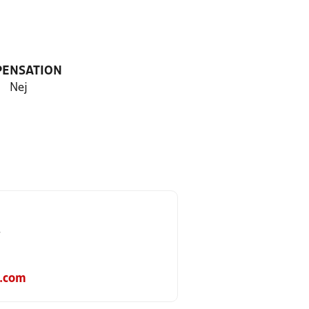
PENSATION
Nej
r
.com