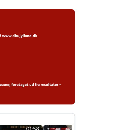
på
www.dbujylland.dk
.
auer, foretaget ud fra resultater -
01:58
01:58