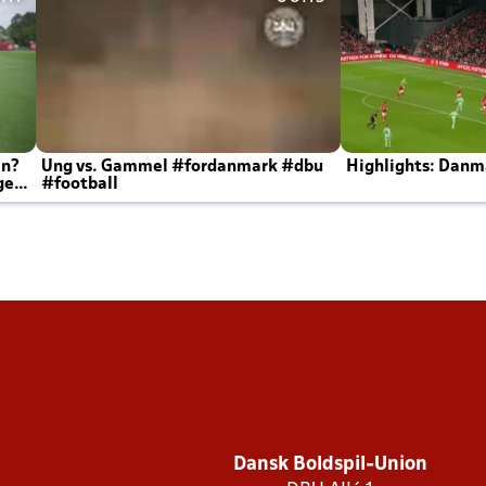
en?
Ung vs. Gammel #fordanmark #dbu
Highlights: Danma
ger
#football
Dansk Boldspil-Union