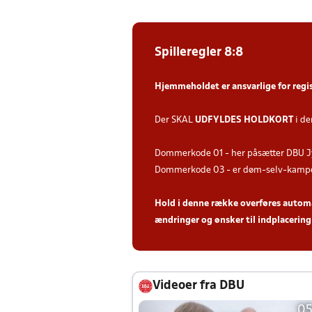
Spilleregler 8:8
Hjemmeholdet er ansvarlige for regi
Der SKAL
UDFYLDES HOLDKORT
i de
Dommerkode 01 - her påsætter DBU J
Dommerkode 03 - er døm-selv-kampe 
Hold i denne række overføres automati
ændringer og ønsker til indplacering 
Videoer fra DBU
05