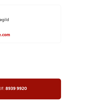
øgild
e.com
tlf:
8939 9920