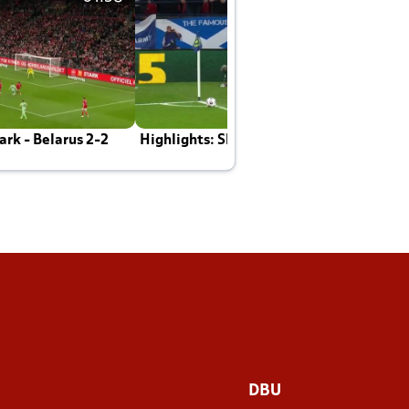
rk - Belarus 2-2
Highlights: Skotland - Danmark 4-2
J
E
DBU