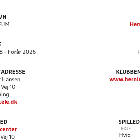
VN
KFUM
Her
E
:8 - Forår 2026
TADRESSE
KLUBBEN
k Hansen
www.herni
 Vej 10
ning
ele.dk
TED
SPILLE
TRØJE
center
Hvid
Vej 10