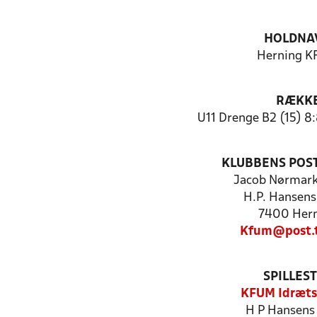
HOLDNA
Herning 
RÆKK
U11 Drenge B2 (15) 8
KLUBBENS POS
Jacob Nørmar
H.P. Hansens
7400 Her
Kfum@post.t
SPILLES
KFUM Idræts
H P Hansens 