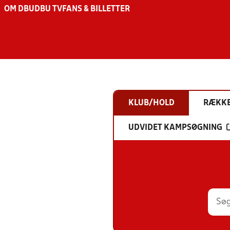
OM DBU
DBU TV
FANS & BILLETTER
KLUB/HOLD
RÆKK
UDVIDET KAMPSØGNING