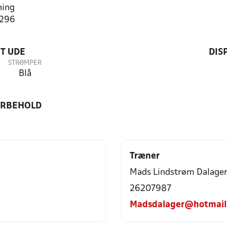
ning
3296
T UDE
DIS
STRØMPER
Blå
ORBEHOLD
Træner
Mads Lindstrøm Dalage
26207987
Madsdalager@hotmail