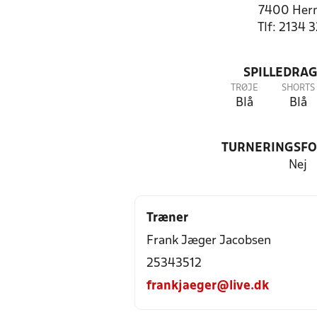
7400 Her
Tlf: 2134 
SPILLEDRAG
TRØJE
SHORTS
Blå
Blå
TURNERINGSF
Nej
Træner
Frank Jæger Jacobsen
25343512
frankjaeger@live.dk