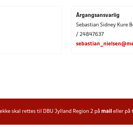
Årgangsansvarlig
Sebastian Sidney Kure B
/ 24847637
sebastian_nielsen@m
ke skal rettes til DBU Jylland Region 2 på
mail
eller på 