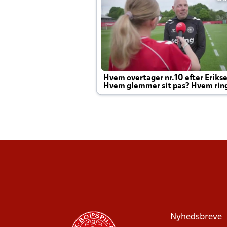
Hvem overtager nr.10 efter Eriks
Hvem glemmer sit pas? Hvem rin
Joachim altid til efter kampe?
Nyhedsbreve