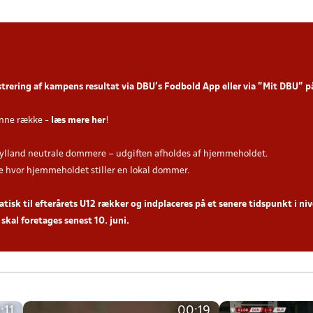
strering af kampens resultat via DBU’s Fodbold App
eller via ”Mit DBU” 
nne række -
læs mere her
!
ylland neutrale dommere – udgiften afholdes af hjemmeholdet.
hvor hjemmeholdet stiller en lokal dommer.
sk til efterårets U12 rækker og indplaceres på et senere tidspunkt i nive
skal foretages senest 10. juni.
:11
00:19