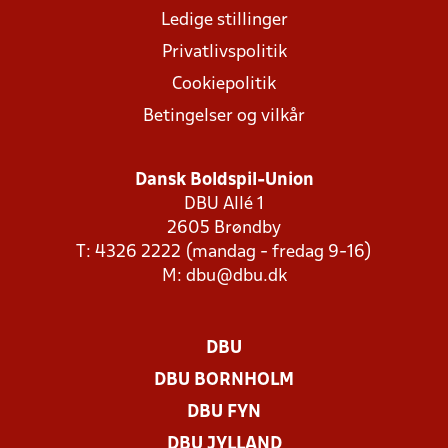
Ledige stillinger
Privatlivspolitik
Cookiepolitik
Betingelser og vilkår
Dansk Boldspil-Union
DBU Allé 1
2605 Brøndby
T: 4326 2222 (mandag - fredag 9-16)
M:
dbu@dbu.dk
DBU
DBU BORNHOLM
DBU FYN
DBU JYLLAND