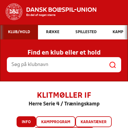
Hvad vil du søge efter?
KLUB/HOLD
RÆKKE
SPILLESTED
KAMP
INDHOLD OG NYHEDER
Find en klub eller et hold
STILLINGER, RESULTATER, KLUBBER OG
HOLD
KLITMØLLER IF
Herre Serie 4 / Træningskamp
INFO
KAMPPROGRAM
KARANTÆNER