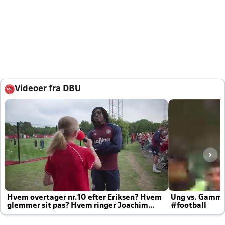
Videoer fra DBU
Hvem overtager nr.10 efter Eriksen? Hvem
Ung vs. Gamm
glemmer sit pas? Hvem ringer Joachim
#football
altid til efter kampe?