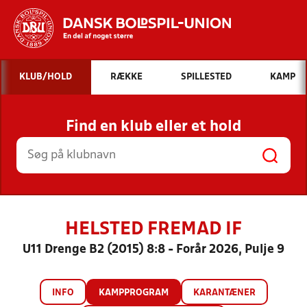
Hvad vil du søge efter?
KLUB/HOLD
RÆKKE
SPILLESTED
KAMP
INDHOLD OG NYHEDER
Find en klub eller et hold
STILLINGER, RESULTATER, KLUBBER OG
HOLD
HELSTED FREMAD IF
U11 Drenge B2 (2015) 8:8 - Forår 2026, Pulje 9
INFO
KAMPPROGRAM
KARANTÆNER