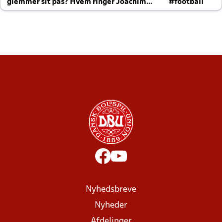
glemmer sit pas? Hvem ringer Joachim
#football
altid til efter kampe?
Nyhedsbreve
Nyheder
Afdelinger