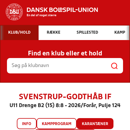
Hvad vil du søge efter?
KLUB/HOLD
RÆKKE
SPILLESTED
KAMP
INDHOLD OG NYHEDER
Find en klub eller et hold
STILLINGER, RESULTATER, KLUBBER OG
HOLD
SVENSTRUP-GODTHÅB IF
U11 Drenge B2 (15) 8:8 - 2026/Forår, Pulje 124
INFO
KAMPPROGRAM
KARANTÆNER