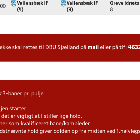
Vallensbæk IF
Vallensbæk IF
Greve Idræts
:00
(4)
(3)
8
ke skal rettes til DBU Sjælland på
mail
eller på tlf:
463
:3-baner pr. pulje.
jen starter.
et er vigtigt at I stiller lige hold.
æner som kvalificeret bane/kampleder.
idstnævnte hold giver bolden op fra midten ved 1.halvleg