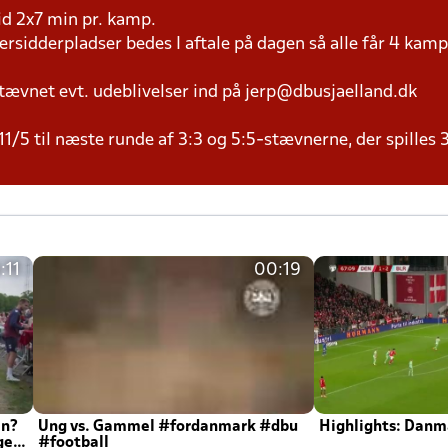
tid 2x7 min pr. kamp.
versidderpladser bedes I aftale på dagen så alle får 4 kamp
tævnet evt. udeblivelser ind på jerp@dbusjaelland.dk
11/5 til næste runde af 3:3 og 5:5-stævnerne, der spilles 
:11
00:19
en?
Ung vs. Gammel #fordanmark #dbu
Highlights: Danma
ger
#football