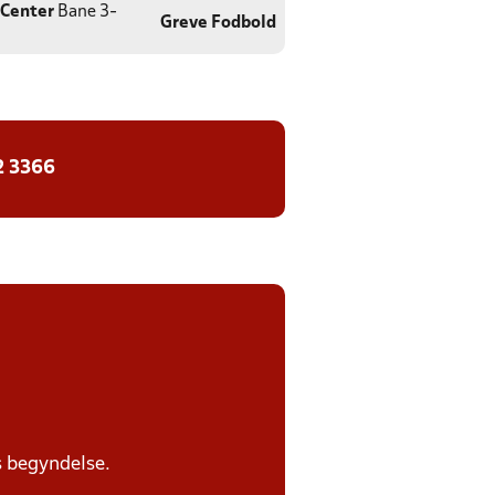
 Center
Bane 3-
Greve Fodbold
2 3366
s begyndelse.