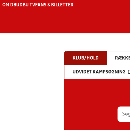
OM DBU
DBU TV
FANS & BILLETTER
KLUB/HOLD
RÆKK
UDVIDET KAMPSØGNING