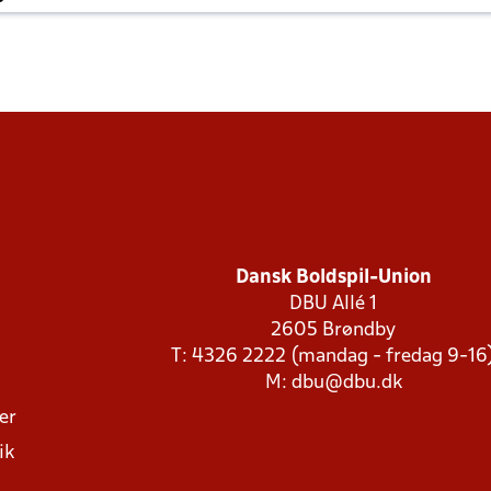
Dansk Boldspil-Union
DBU Allé 1
2605 Brøndby
T: 4326 2222 (mandag - fredag 9-16
M:
dbu@dbu.dk
ger
ik