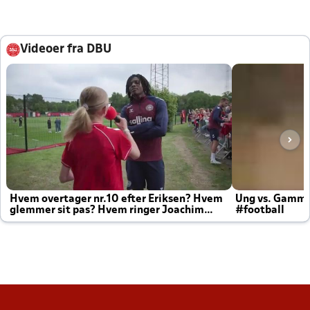
Videoer fra DBU
Hvem overtager nr.10 efter Eriksen? Hvem
Ung vs. Gamm
glemmer sit pas? Hvem ringer Joachim
#football
altid til efter kampe?