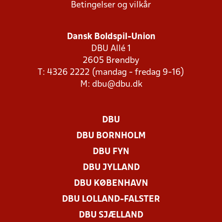
Betingelser og vilkår
Dansk Boldspil-Union
DBU Allé 1
2605 Brøndby
T: 4326 2222 (mandag - fredag 9-16)
M:
dbu@dbu.dk
DBU
DBU BORNHOLM
DBU FYN
DBU JYLLAND
DBU KØBENHAVN
DBU LOLLAND-FALSTER
DBU SJÆLLAND