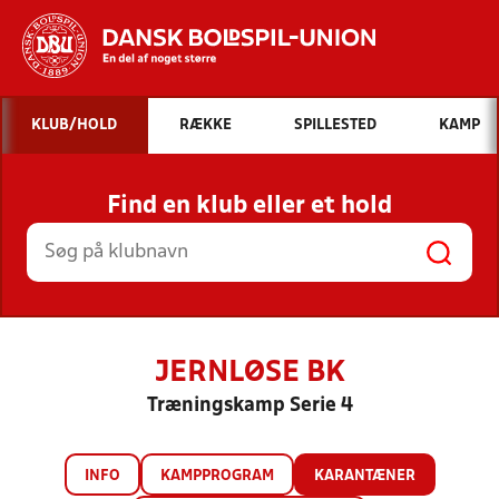
Hvad vil du søge efter?
KLUB/HOLD
RÆKKE
SPILLESTED
KAMP
INDHOLD OG NYHEDER
Find en klub eller et hold
STILLINGER, RESULTATER, KLUBBER OG
HOLD
JERNLØSE BK
Træningskamp Serie 4
INFO
KAMPPROGRAM
KARANTÆNER