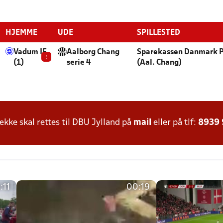
HJEMME
UDE
SPILLESTED
Vadum IF
Aalborg Chang
Sparekassen Danmark 
!
(1)
serie 4
(Aal. Chang)
ke skal rettes til DBU Jylland på
mail
eller på tlf:
8939
:11
00:19