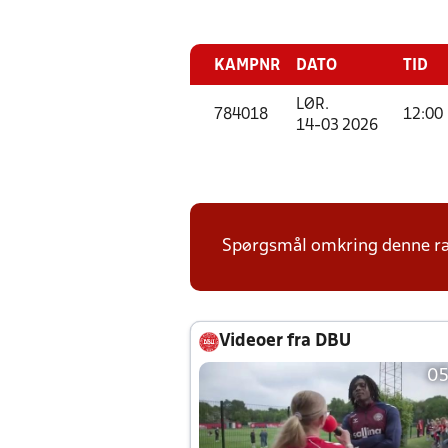
KAMPNR
DATO
TID
LØR.
784018
12:00
14-03 2026
Spørgsmål omkring denne ræk
Videoer fra DBU
05