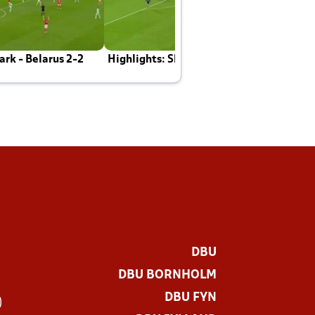
rk - Belarus 2-2
Highlights: Skotland - Danmark 4-2
J
E
DBU
DBU BORNHOLM
DBU FYN
)