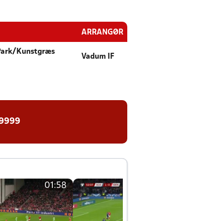
ARRANGØR
Park/Kunstgræs
Vadum IF
 9999
01:58
01:58