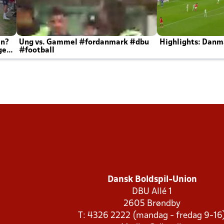
en?
Ung vs. Gammel #fordanmark #dbu
Highlights: Danma
ger
#football
Dansk Boldspil-Union
DBU Allé 1
2605 Brøndby
T: 4326 2222 (mandag - fredag 9-16