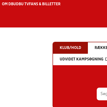
OM DBU
DBU TV
FANS & BILLETTER
KLUB/HOLD
RÆKK
UDVIDET KAMPSØGNING