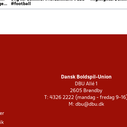
ger
#football
Dansk Boldspil-Union
DBU Allé 1
2605 Brøndby
T: 4326 2222 (mandag - fredag 9-16
M:
dbu@dbu.dk
ger
ik