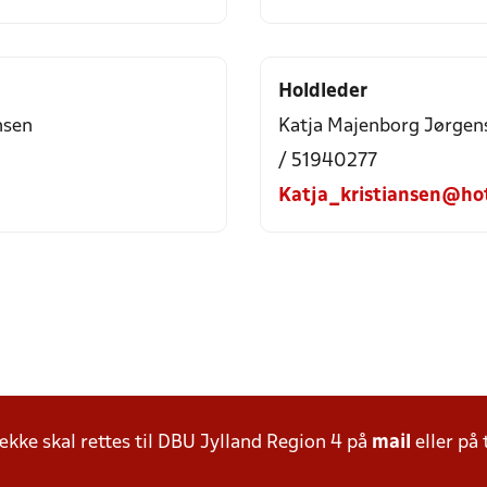
Holdleder
nsen
Katja Majenborg Jørgen
/ 51940277
Katja_kristiansen@ho
ke skal rettes til DBU Jylland Region 4 på
mail
eller på 