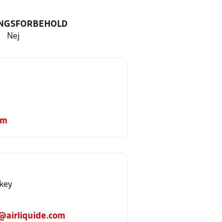
NGSFORBEHOLD
Nej
om
key
@airliquide.com