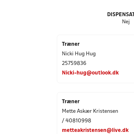
DISPENSA
Nej
Træner
Nicki Hug Hug
25759836
Nicki-hug@outlook.dk
Træner
Mette Askær Kristensen
/ 40810998
metteakristensen@live.dk