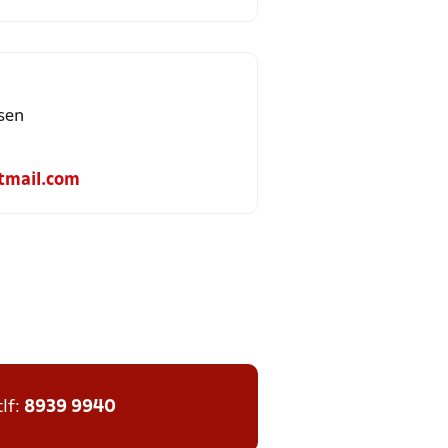
sen
tmail.com
tlf:
8939 9940