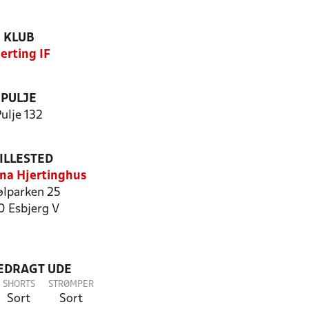
KLUB
erting IF
PULJE
ulje 132
ILLESTED
na Hjertinghus
ølparken 25
0 Esbjerg V
LEDRAGT UDE
SHORTS
STRØMPER
Sort
Sort