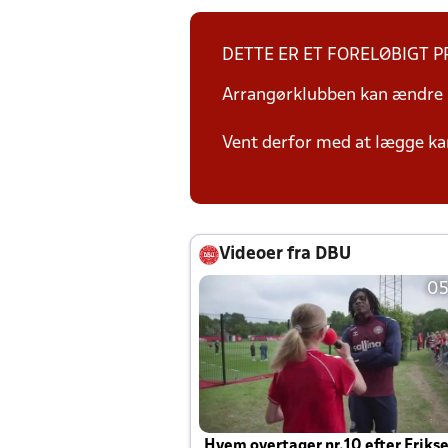
DETTE ER ET FORELØBIGT 
Arrangørklubben kan ændre i
Vent derfor med at lægge ka
Videoer fra DBU
05
Hvem overtager nr.10 efter Eriks