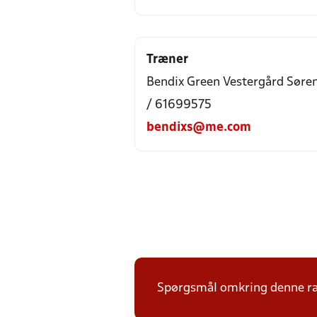
Træner
Bendix Green Vestergård Søre
/ 61699575
bendixs@me.com
Spørgsmål omkring denne ræk