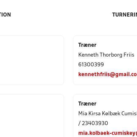
TION
TURNERI
Træner
Kenneth Thorborg Friis
61300399
kennethfriis@gmail.c
Træner
Mia Kirsa Kølbæk Cumis
/ 23403930
mia.kolbaek-cumiskey