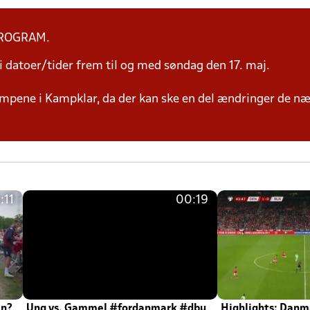
PROGRAM.
 datoer/tider frem til og med søndag den 17. maj.
mpene i Kampklar, da der kan ske en del ændringer de næ
:11
00:19
en?
Ung vs. Gammel #fordanmark #dbu
Highlights: Danma