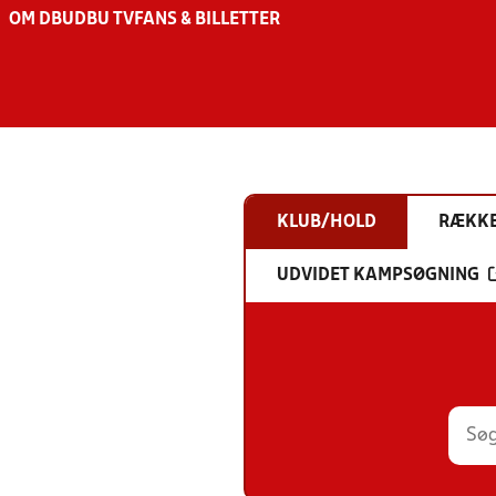
OM DBU
DBU TV
FANS & BILLETTER
KLUB/HOLD
RÆKK
UDVIDET KAMPSØGNING