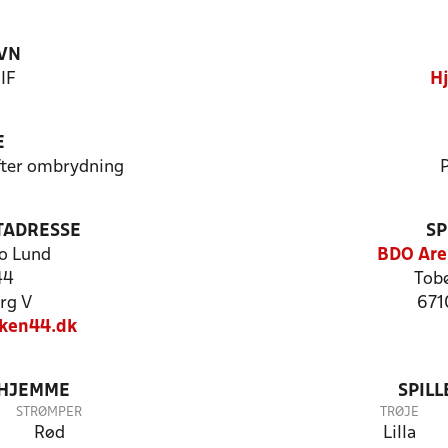
VN
 IF
Hj
E
efter ombrydning
P
TADRESSE
SP
o Lund
BDO Are
44
Tob
rg V
671
ken44.dk
 HJEMME
SPIL
STRØMPER
TRØJE
Rød
Lilla