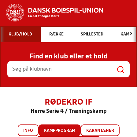
Hvad vil du søge efter?
KLUB/HOLD
RÆKKE
SPILLESTED
KAMP
INDHOLD OG NYHEDER
Find en klub eller et hold
STILLINGER, RESULTATER, KLUBBER OG
HOLD
RØDEKRO IF
Herre Serie 4 / Træningskamp
INFO
KAMPPROGRAM
KARANTÆNER