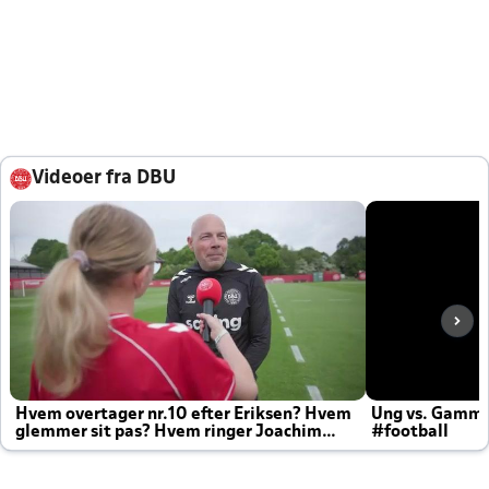
Videoer fra DBU
Hvem overtager nr.10 efter Eriksen? Hvem
Ung vs. Gamm
glemmer sit pas? Hvem ringer Joachim
#football
altid til efter kampe?