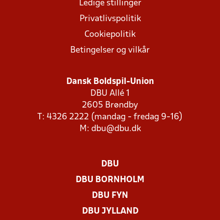
Ledige stillinger
Privatlivspolitik
Cookiepolitik
Betingelser og vilkår
Dansk Boldspil-Union
DBU Allé 1
2605 Brøndby
T: 4326 2222 (mandag - fredag 9-16)
M:
dbu@dbu.dk
DBU
DBU BORNHOLM
DBU FYN
DBU JYLLAND