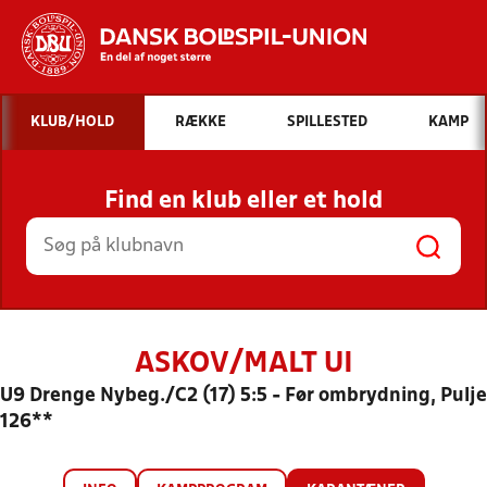
Hvad vil du søge efter?
KLUB/HOLD
RÆKKE
SPILLESTED
KAMP
INDHOLD OG NYHEDER
Find en klub eller et hold
STILLINGER, RESULTATER, KLUBBER OG
HOLD
ASKOV/MALT UI
U9 Drenge Nybeg./C2 (17) 5:5 - Før ombrydning, Pulje
126**