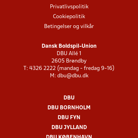
Privatlivspolitik
Cookiepolitik
Betingelser og vilkår
Dansk Boldspil-Union
DBU Allé 1
2605 Brøndby
T: 4326 2222 (mandag - fredag 9-16)
M:
dbu@dbu.dk
DBU
DBU BORNHOLM
DBU FYN
DBU JYLLAND
DBU KØBENHAVN