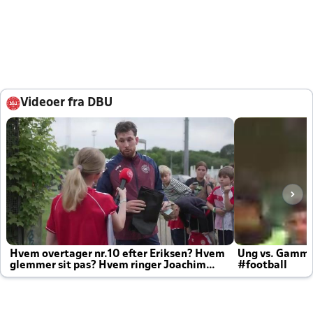
Videoer fra DBU
Hvem overtager nr.10 efter Eriksen? Hvem
Ung vs. Gamm
glemmer sit pas? Hvem ringer Joachim
#football
altid til efter kampe?