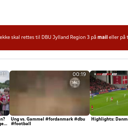
ke skal rettes til DBU Jylland Region 3 på
mail
eller på 
:11
00:19
en?
Ung vs. Gammel #fordanmark #dbu
Highlights: Danma
ger
#football