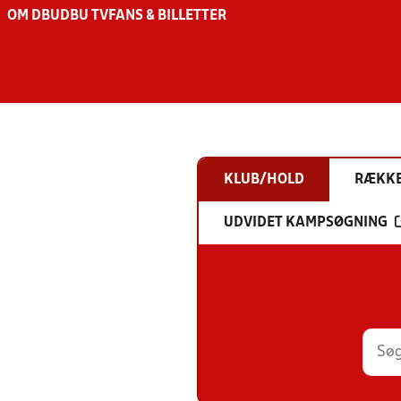
OM DBU
DBU TV
FANS & BILLETTER
KLUB/HOLD
RÆKK
UDVIDET KAMPSØGNING