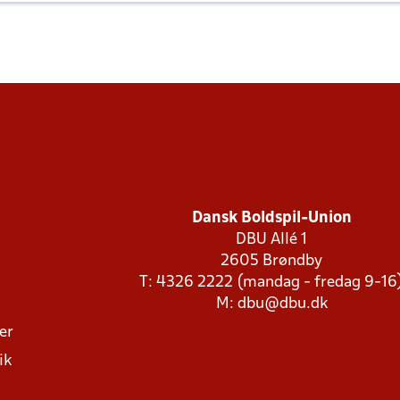
Dansk Boldspil-Union
DBU Allé 1
2605 Brøndby
T: 4326 2222 (mandag - fredag 9-16
M:
dbu@dbu.dk
ger
ik