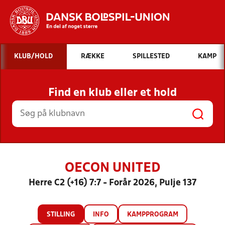
Hvad vil du søge efter?
KLUB/HOLD
RÆKKE
SPILLESTED
KAMP
INDHOLD OG NYHEDER
Find en klub eller et hold
STILLINGER, RESULTATER, KLUBBER OG
HOLD
OECON UNITED
Herre C2 (+16) 7:7 - Forår 2026, Pulje 137
STILLING
INFO
KAMPPROGRAM