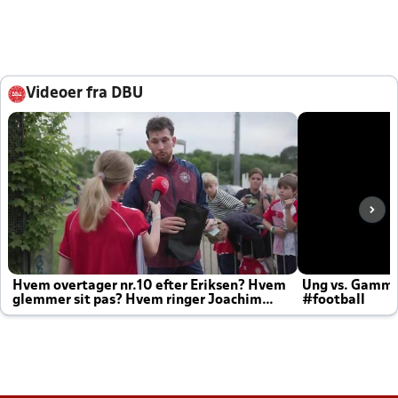
Videoer fra DBU
Hvem overtager nr.10 efter Eriksen? Hvem
Ung vs. Gamm
glemmer sit pas? Hvem ringer Joachim
#football
altid til efter kampe?