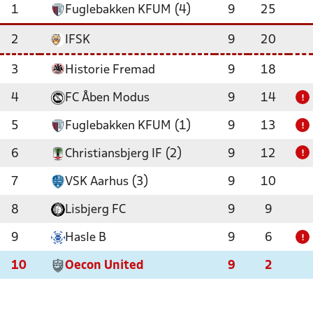
1
Fuglebakken KFUM (4)
9
25
2
IFSK
9
20
3
Historie Fremad
9
18
4
FC Åben Modus
9
14
!
5
Fuglebakken KFUM (1)
9
13
!
6
Christiansbjerg IF (2)
9
12
!
7
VSK Aarhus (3)
9
10
8
Lisbjerg FC
9
9
9
Hasle B
9
6
!
10
Oecon United
9
2