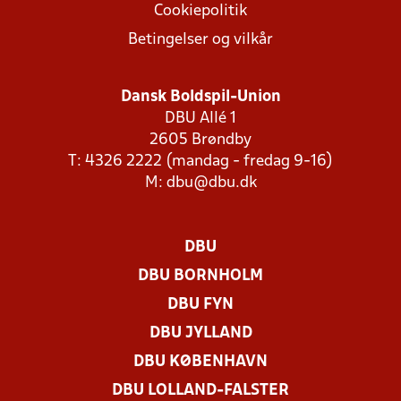
Cookiepolitik
Betingelser og vilkår
Dansk Boldspil-Union
DBU Allé 1
2605 Brøndby
T: 4326 2222 (mandag - fredag 9-16)
M:
dbu@dbu.dk
DBU
DBU BORNHOLM
DBU FYN
DBU JYLLAND
DBU KØBENHAVN
DBU LOLLAND-FALSTER