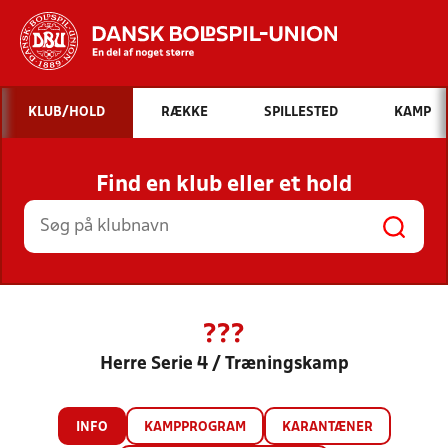
Hvad vil du søge efter?
KLUB/HOLD
RÆKKE
SPILLESTED
KAMP
INDHOLD OG NYHEDER
Find en klub eller et hold
STILLINGER, RESULTATER, KLUBBER OG
HOLD
???
Herre Serie 4 / Træningskamp
INFO
KAMPPROGRAM
KARANTÆNER