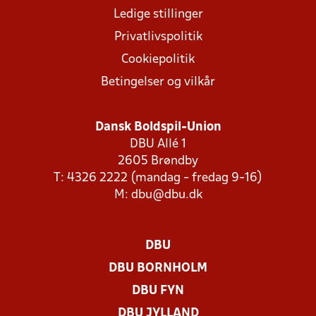
Ledige stillinger
Privatlivspolitik
Cookiepolitik
Betingelser og vilkår
Dansk Boldspil-Union
DBU Allé 1
2605 Brøndby
T: 4326 2222 (mandag - fredag 9-16)
M:
dbu@dbu.dk
DBU
DBU BORNHOLM
DBU FYN
DBU JYLLAND