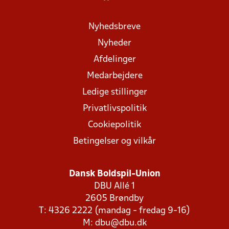
Nyhedsbreve
Nyheder
Afdelinger
Medarbejdere
Ledige stillinger
Privatlivspolitik
Cookiepolitik
Betingelser og vilkår
Dansk Boldspil-Union
DBU Allé 1
2605 Brøndby
T: 4326 2222 (mandag - fredag 9-16)
M:
dbu@dbu.dk