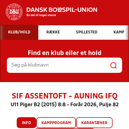
Hvad vil du søge efter?
KLUB/HOLD
RÆKKE
SPILLESTED
KAMP
INDHOLD OG NYHEDER
Find en klub eller et hold
STILLINGER, RESULTATER, KLUBBER OG
HOLD
SIF ASSENTOFT - AUNING IFQ
U11 Piger B2 (2015) 8:8 - Forår 2026, Pulje 82
INFO
KAMPPROGRAM
KARANTÆNER