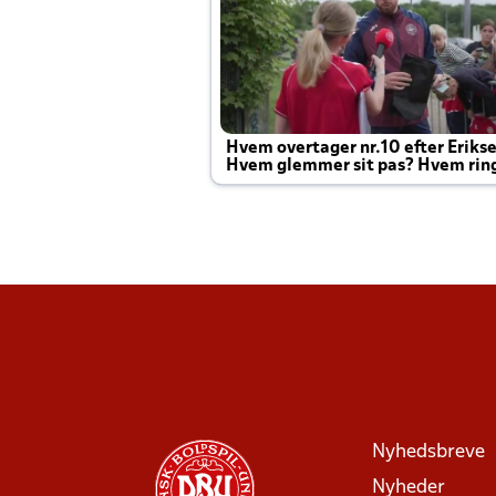
Hvem overtager nr.10 efter Eriks
Hvem glemmer sit pas? Hvem rin
Joachim altid til efter kampe?
Nyhedsbreve
Nyheder