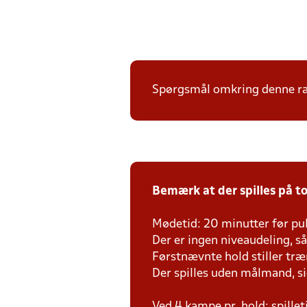
Spørgsmål omkring denne ræk
Bemærk at der spilles på to
Mødetid: 20 minutter før pul
Der er ingen niveaudeling, så d
Førstnævnte hold stiller tr
Der spilles uden målmand, s
Ved 4 kampe pr. hold: spille