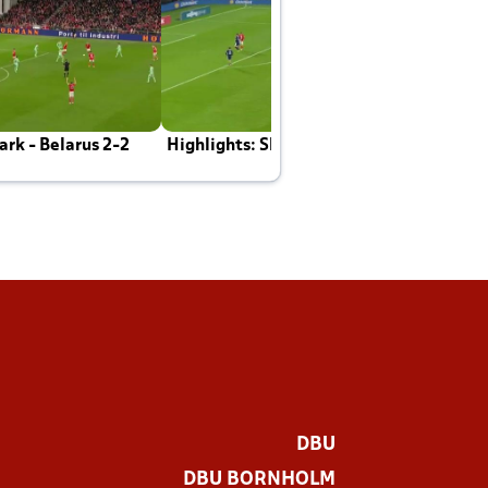
rk - Belarus 2-2
Highlights: Skotland - Danmark 4-2
J
E
DBU
DBU BORNHOLM