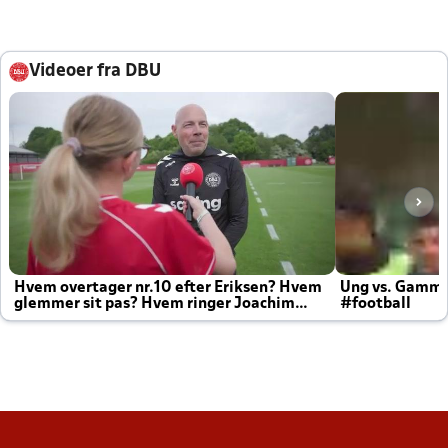
Videoer fra DBU
Hvem overtager nr.10 efter Eriksen? Hvem
Ung vs. Gamm
glemmer sit pas? Hvem ringer Joachim
#football
altid til efter kampe?