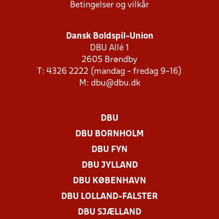
Betingelser og vilkår
Dansk Boldspil-Union
DBU Allé 1
2605 Brøndby
T: 4326 2222 (mandag - fredag 9-16)
M:
dbu@dbu.dk
DBU
DBU BORNHOLM
DBU FYN
DBU JYLLAND
DBU KØBENHAVN
DBU LOLLAND-FALSTER
DBU SJÆLLAND