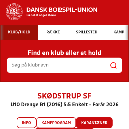
Hvad vil du søge efter?
KLUB/HOLD
RÆKKE
SPILLESTED
KAMP
INDHOLD OG NYHEDER
Find en klub eller et hold
STILLINGER, RESULTATER, KLUBBER OG
HOLD
SKØDSTRUP SF
U10 Drenge B1 (2016) 5:5 Enkelt - Forår 2026
INFO
KAMPPROGRAM
KARANTÆNER