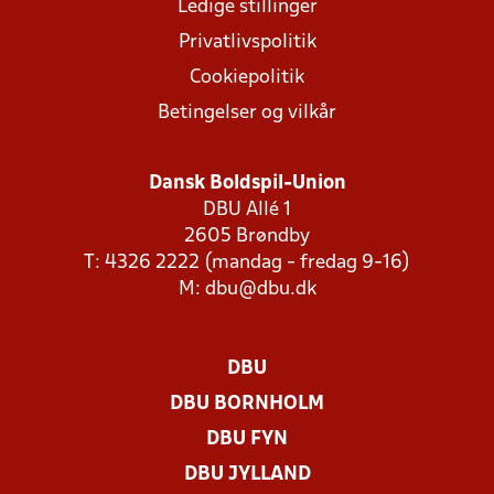
Ledige stillinger
Privatlivspolitik
Cookiepolitik
Betingelser og vilkår
Dansk Boldspil-Union
DBU Allé 1
2605 Brøndby
T: 4326 2222 (mandag - fredag 9-16)
M:
dbu@dbu.dk
DBU
DBU BORNHOLM
DBU FYN
DBU JYLLAND