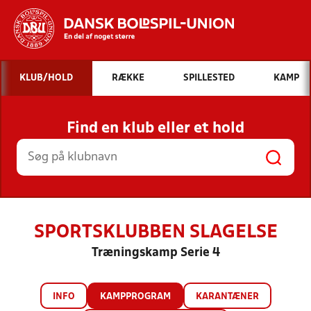
Hvad vil du søge efter?
KLUB/HOLD
RÆKKE
SPILLESTED
KAMP
INDHOLD OG NYHEDER
Find en klub eller et hold
STILLINGER, RESULTATER, KLUBBER OG
HOLD
SPORTSKLUBBEN SLAGELSE
Træningskamp Serie 4
INFO
KAMPPROGRAM
KARANTÆNER