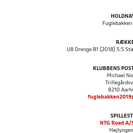
HOLDNA
Fuglebakke
RÆKK
U8 Drenge B1 (2018) 5:5 Stæ
KLUBBENS POS
Michael Ni
Trillegårds
8210 Aarh
fuglebakken2019
SPILLES
NTG Road A/
Højlyngen