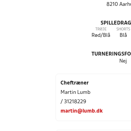
8210 Aarh
SPILLEDRAG
TRØJE
SHORTS
Rød/Blå
Blå
TURNERINGSF
Nej
Cheftræner
Martin Lumb
/ 31218229
martin@lumb.dk