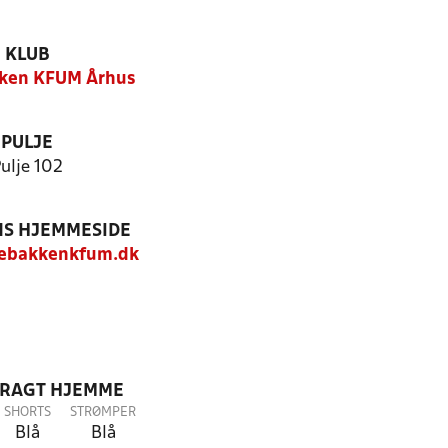
KLUB
ken KFUM Århus
PULJE
ulje 102
S HJEMMESIDE
ebakkenkfum.dk
DRAGT HJEMME
SHORTS
STRØMPER
Blå
Blå