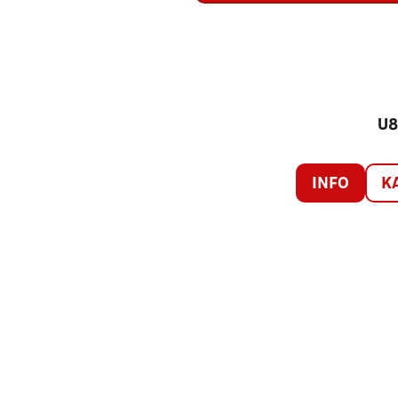
U8
INFO
K