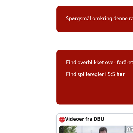
Spørgsmål omkring denne ræk
Find overblikket over foråre
Find spilleregler i 5:5
her
Videoer fra DBU
05