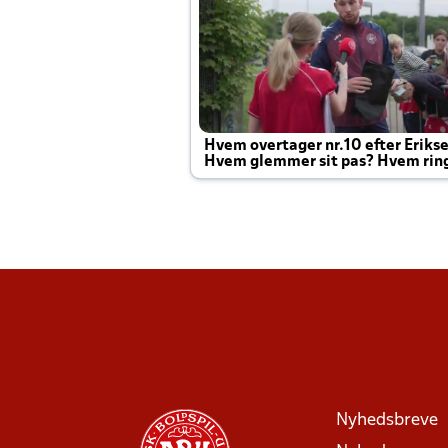
Hvem overtager nr.10 efter Eriks
Hvem glemmer sit pas? Hvem rin
Joachim altid til efter kampe?
Nyhedsbreve