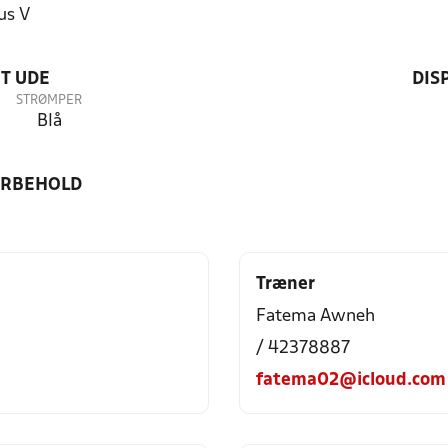
us V
T UDE
DIS
STRØMPER
Blå
ORBEHOLD
Træner
Fatema Awneh
/ 42378887
fatema02@icloud.com