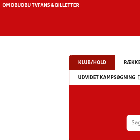
OM DBU
DBU TV
FANS & BILLETTER
KLUB/HOLD
RÆKK
UDVIDET KAMPSØGNING