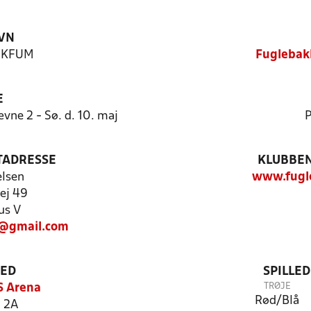
VN
n KFUM
Fuglebak
E
vne 2 - Sø. d. 10. maj
P
TADRESSE
KLUBBEN
elsen
www.fugl
vej 49
us V
@gmail.com
TED
SPILLE
TRØJE
S Arena
Rød/Blå
 2A