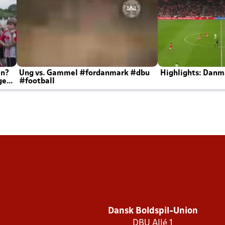
en?
Ung vs. Gammel #fordanmark #dbu
Highlights: Danma
ger
#football
Dansk Boldspil-Union
DBU Allé 1