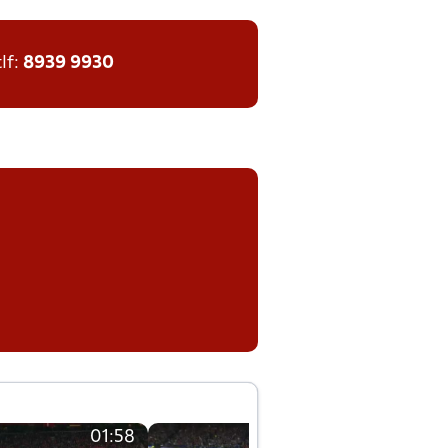
tlf:
8939 9930
01:58
01:58