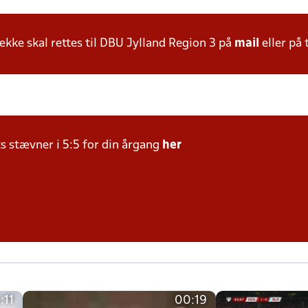
ke skal rettes til DBU Jylland Region 3 på
mail
eller på 
ts stævner i 5:5 for din årgang
her
:11
00:19