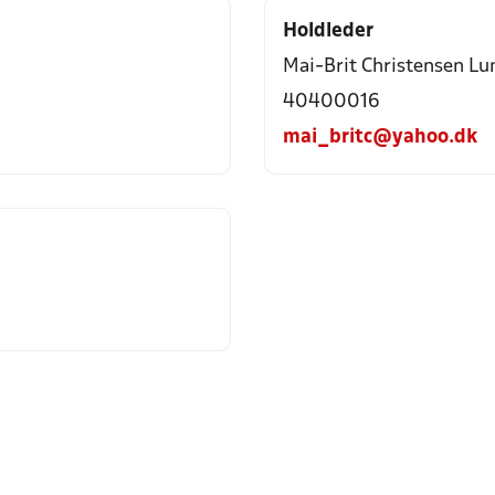
Holdleder
Mai-Brit Christensen L
40400016
mai_britc@yahoo.dk