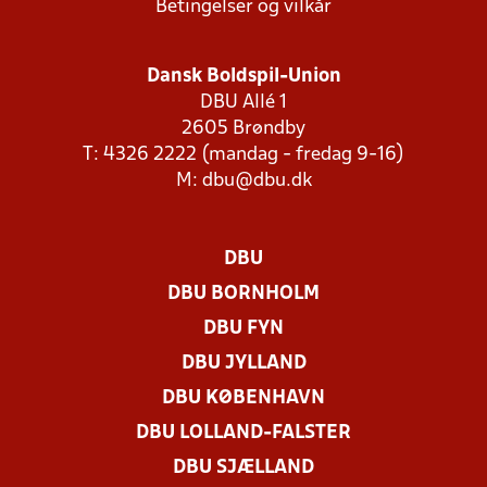
Betingelser og vilkår
Dansk Boldspil-Union
DBU Allé 1
2605 Brøndby
T: 4326 2222 (mandag - fredag 9-16)
M:
dbu@dbu.dk
DBU
DBU BORNHOLM
DBU FYN
DBU JYLLAND
DBU KØBENHAVN
DBU LOLLAND-FALSTER
DBU SJÆLLAND