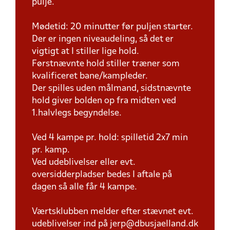
pulje.
Mødetid: 20 minutter før puljen starter.
Der er ingen niveaudeling, så det er
vigtigt at I stiller lige hold.
Førstnævnte hold stiller træner som
kvalificeret bane/kampleder.
Der spilles uden målmand, sidstnævnte
hold giver bolden op fra midten ved
1.halvlegs begyndelse.
Ved 4 kampe pr. hold: spilletid 2x7 min
pr. kamp.
Ved udeblivelser eller evt.
oversidderpladser bedes I aftale på
dagen så alle får 4 kampe.
Værtsklubben melder efter stævnet evt.
udeblivelser ind på jerp@dbusjaelland.dk