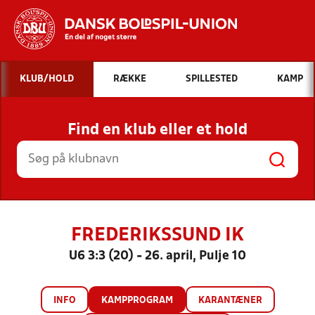
Hvad vil du søge efter?
KLUB/HOLD
RÆKKE
SPILLESTED
KAMP
INDHOLD OG NYHEDER
Find en klub eller et hold
STILLINGER, RESULTATER, KLUBBER OG
HOLD
FREDERIKSSUND IK
U6 3:3 (20) - 26. april, Pulje 10
INFO
KAMPPROGRAM
KARANTÆNER