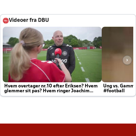
Videoer fra DBU
Hvem overtager nr.10 efter Eriksen? Hvem
Ung vs. Gamm
glemmer sit pas? Hvem ringer Joachim
#football
altid til efter kampe?