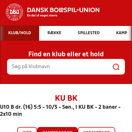
Hvad vil du søge efter?
KLUB/HOLD
RÆKKE
SPILLESTED
KAMP
INDHOLD OG NYHEDER
Find en klub eller et hold
STILLINGER, RESULTATER, KLUBBER OG
HOLD
KU BK
U10 B dr. (16) 5:5 - 10/5 - Søn., I KU BK - 2 baner -
2x10 min