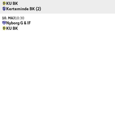
KU BK
Kerteminde BK (2)
10. MAJ
10:30
Nyborg G & IF
KU BK