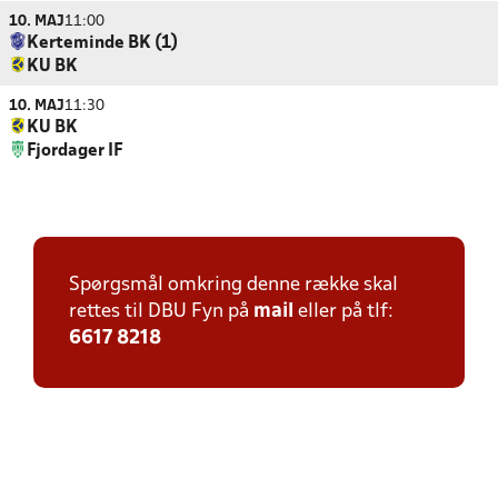
10. MAJ
11:00
Kerteminde BK (1)
KU BK
10. MAJ
11:30
KU BK
Fjordager IF
Spørgsmål omkring denne række skal
rettes til DBU Fyn på
mail
eller på tlf:
6617 8218