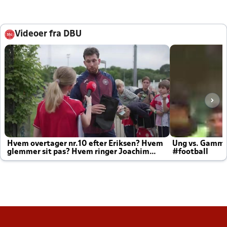
Videoer fra DBU
Hvem overtager nr.10 efter Eriksen? Hvem
Ung vs. Gamm
glemmer sit pas? Hvem ringer Joachim
#football
altid til efter kampe?