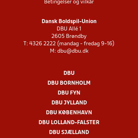
Betingelser og vilkår
Dansk Boldspil-Union
DBU Allé 1
2605 Brøndby
T: 4326 2222 (mandag - fredag 9-16)
M:
dbu@dbu.dk
DBU
DBU BORNHOLM
DBU FYN
DBU JYLLAND
DBU KØBENHAVN
DBU LOLLAND-FALSTER
DBU SJÆLLAND