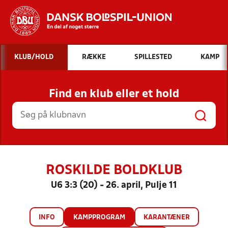
Hvad vil du søge efter?
KLUB/HOLD
RÆKKE
SPILLESTED
KAMP
INDHOLD OG NYHEDER
Find en klub eller et hold
STILLINGER, RESULTATER, KLUBBER OG
HOLD
ROSKILDE BOLDKLUB
U6 3:3 (20) - 26. april, Pulje 11
INFO
KAMPPROGRAM
KARANTÆNER